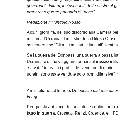
governanti italiani, inclusi quelli delle destre 
preparano guerre parlando di “pace”.
Redazione Il Pungolo Rosso
Alcuni giorni fa, nel suo discorso alla Camera per
militari all’Ucraina, il ministro della Difesa Cro
sostenere che “Gli aiuti militari italiani all’Ucrai
Se la guerra del Donbass, una guerra a bassa inten
Ucraina le stime viaggiano ormai sul
mezzo milio
“salvato” in realtà i profitti dei venditori di morte
ucraini sono state vendute solo “armi difensive”, m
Armi italiane ad Israele.
Un edificio distrutto da 
Images
Per questo abbiamo denunciato, e continuiamo a fa
fatto in guerra
. Crosetto, Renzi, Calenda, e il P