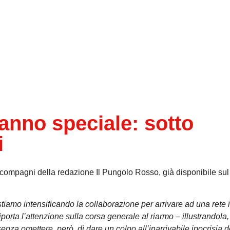
anno speciale: sotto
i
ompagni della redazione Il Pungolo Rosso, già disponibile sul 
iamo intensificando la collaborazione per arrivare ad una rete 
riporta l’attenzione sulla corsa generale al riarmo – illustrandola,
senza omettere, però, di dare un colpo all’inarrivabile ipocrisia d