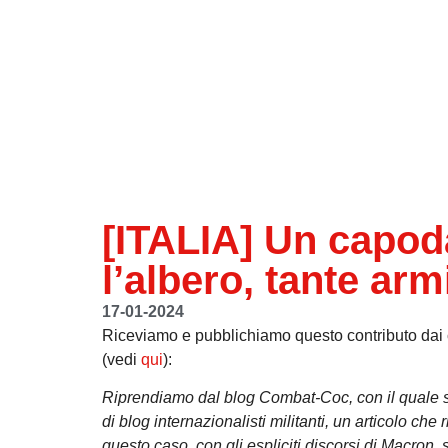
[ITALIA] Un capod
l’albero, tante arm
17-01-2024
Riceviamo e pubblichiamo questo contributo dai c
(vedi
qui
):
Riprendiamo dal blog Combat-Coc, con il quale st
di blog internazionalisti militanti, un articolo che 
questo caso, con gli espliciti discorsi di Macron, 