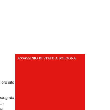
ASSASSINIO DI STATO A BOLOGNA
loro sito
integrata
 in
ei