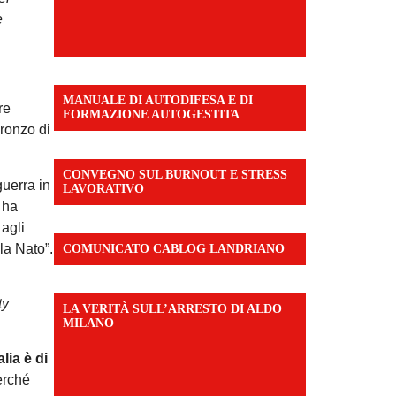
e
MANUALE DI AUTODIFESA E DI
re
FORMAZIONE AUTOGESTITA
bronzo di
CONVEGNO SUL BURNOUT E STRESS
guerra in
LAVORATIVO
 ha
 agli
la Nato”.
COMUNICATO CABLOG LANDRIANO
ty
LA VERITÀ SULL’ARRESTO DI ALDO
MILANO
talia è di
erché