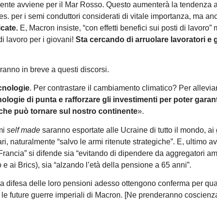
mente avviene per il Mar Rosso. Questo aumenterà la tendenza 
 es. per i semi conduttori considerati di vitale importanza, ma an
icate.
E, Macron insiste, “con effetti benefici sui posti di lavoro”
di lavoro per i giovani!
Sta cercando di arruolare lavoratori e 
eranno in breve a questi discorsi.
ecnologie
. Per contrastare il cambiamento climatico? Per alleviar
nologie di punta e rafforzare gli investimenti per poter garant
 che può tornare sul nostro continente
».
mi
self made
saranno esportate alle Ucraine di tutto il mondo, ai
tari, naturalmente “salvo le armi ritenute strategiche”. E, ultimo a
 Francia” si difende sia “evitando di dipendere da aggregatori a
 e ai Brics), sia “alzando l’età della pensione a 65 anni”.
o a difesa delle loro pensioni adesso ottengono conferma per qu
les e le future guerre imperiali di Macron. [Ne prenderanno coscienz