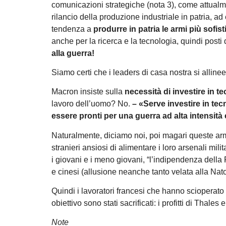
comunicazioni strategiche (nota 3), come attual
rilancio della produzione industriale in patria, ad
tendenza a
produrre in patria le armi più sofist
anche per la ricerca e la tecnologia, quindi posti 
alla guerra!
Siamo certi che i leaders di casa nostra si alline
Macron insiste sulla
necessità di investire in t
lavoro dell’uomo? No.
– «Serve investire in tec
essere pronti per una guerra ad alta intensità
Naturalmente, diciamo noi, poi magari queste ar
stranieri ansiosi di alimentare i loro arsenali mili
i giovani e i meno giovani, “l’indipendenza della
e cinesi (allusione neanche tanto velata alla Nato
Quindi i lavoratori francesi che hanno scioperat
obiettivo sono stati sacrificati: i profitti di Tha
Note