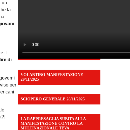
a un
che la
 ma
giovani
e il
ire di
VOLANTINO MANIFESTAZIONE
 governi
29/11/2025
vviso per
mericani
SCIOPERO GENERALE 28/11/2025
ale
a?]
LA RAPPRESAGLIA SUBITA ALLA
MANIFESTAZIONE CONTRO LA
MULTINAZIONALE TEVA