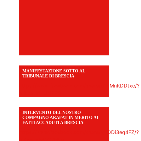
MANIFESTAZIONE SOTTO AL
TRIBUNALE DI BRESCIA
https://www.facebook.com/share/r/1EMnKDDtxc/?
mibextid=UalRPS
INTERVENTO DEL NOSTRO
COMPAGNO ARAFAT IN MERITO AI
FATTI ACCADUTI A BRESCIA
https://www.facebook.com/share/v/1DDi3eq4FZ/?
mibextid=WC7FNe