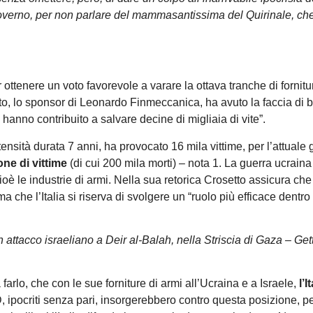
al governo, per non parlare del mammasantissima del Quirinale, ch
 ottenere un voto favorevole a varare la ottava tranche di fornitu
setto, lo sponsor di Leonardo Finmeccanica, ha avuto la faccia di 
na hanno contribuito a salvare decine di migliaia di vite”.
sità durata 7 anni, ha provocato 16 mila vittime, per l’attuale 
ne di vittime
(di cui 200 mila morti) – nota 1. La guerra ucraina
, cioè le industrie di armi. Nella sua retorica Crosetto assicura che
a che l’Italia si riserva di svolgere un “ruolo più efficace dentro 
un attacco israeliano a Deir al-Balah, nella Striscia di Gaza – Get
rlo, che con le sue forniture di armi all’Ucraina e a Israele,
l’I
D, ipocriti senza pari, insorgerebbero contro questa posizione, p