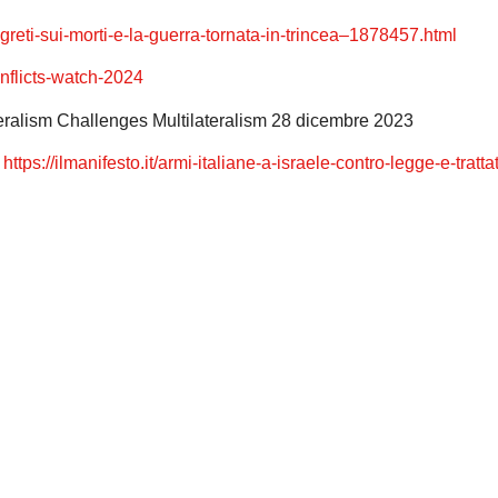
greti-sui-morti-e-la-guerra-tornata-in-trincea–1878457.html
onflicts-watch-2024
teralism Challenges Multilateralism 28 dicembre 2023
.
https://ilmanifesto.it/armi-italiane-a-israele-contro-legge-e-trattat