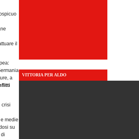
cospicuo
ane
ttuare il
opea:
 Germania
VITTORIA PER ALDO
ture, a
litti
 crisi
i e medie
dosi su
 di