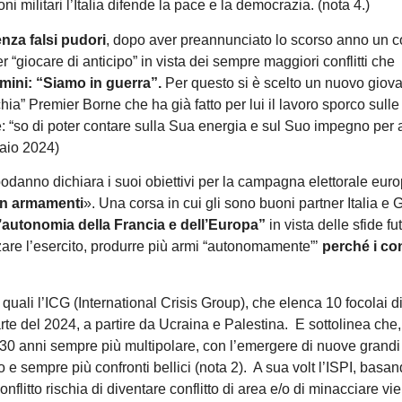
 militari l’Italia difende la pace e la democrazia. (nota 4.)
nza falsi pudori
, dopo aver preannunciato lo scorso anno un 
r “giocare di anticipo” in vista dei sempre maggiori conflitti che
mini: “Siamo in guerra”.
Per questo si è scelto un nuovo giov
chia” Premier Borne che ha già fatto per lui il lavoro sporco sulle
: “so di poter contare sulla Sua energia e sul Suo impegno per a
naio 2024)
danno dichiara i suoi obiettivi per la campagna elettorale eur
 in armamenti
». Una corsa in cui gli sono buoni partner Italia e
l’autonomia della Francia e dell’Europa”
in vista delle sfide fu
rzare l’esercito, produrre più armi “autonomamente”’
perché i conf
quali l’ICG (International Crisis Group), che elenca 10 focolai di
te del 2024, a partire da Ucraina e Palestina. E sottolinea che,
 30 anni sempre più multipolare, con l’emergere di nuove grand
e sempre più confronti bellici (nota 2). A sua volt l’ISPI, basan
nflitto rischia di diventare conflitto di area e/o di minacciare vie