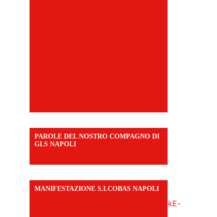
PAROLE DEL NOSTRO COMPAGNO DI
GLS NAPOLI
https://vm.tiktok.com/ZNd9eE3RH/
MANIFESTAZIONE S.I.COBAS NAPOLI
https://www.instagram.com/reel/DMAkE-
siQw6/?igsh=NmQ2Y3R5M3ZqcmJo