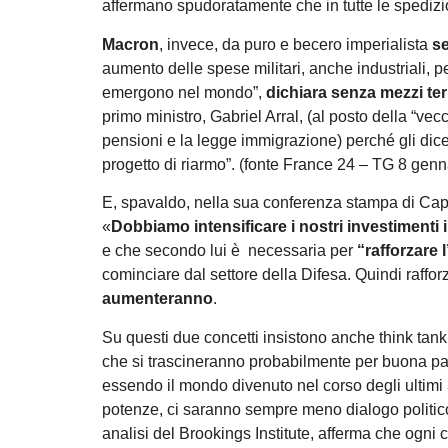
affermano spudoratamente che in tutte le spedizioni
Macron
, invece, da puro e becero imperialista
se
aumento delle spese militari, anche industriali, pe
emergono nel mondo”,
dichiara senza mezzi ter
primo ministro, Gabriel Arral, (al posto della “vec
pensioni e la legge immigrazione) perché gli dice
progetto di riarmo”. (fonte France 24 – TG 8 gen
E, spavaldo, nella sua conferenza stampa di Capo
«
Dobbiamo intensificare i nostri investimenti
e che secondo lui è necessaria per
“rafforzare 
cominciare dal settore della Difesa. Quindi raffo
aumenteranno
.
Su questi due concetti insistono anche think tank 
che si trascineranno probabilmente per buona par
essendo il mondo divenuto nel corso degli ultimi
potenze, ci saranno sempre meno dialogo politico 
analisi del Brookings Institute, afferma che ogni co