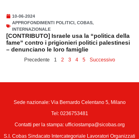
10-06-2024
APPROFONDIMENTI POLITICI
,
COBAS
,
INTERNAZIONALE
[CONTRIBUTO] Israele usa la “politica della
fame” contro i prigionieri politici palestinesi
– denunciano le loro famiglie
Precedente
1
2
3
4
5
Successivo
Sede nazionale: Via Bernardo Celentano 5, Milano
Tel:
0236753481
Contatti per la stampa: ufficiostampa@sicobas.org
S.I. Cobas Sindacato Intercategoriale Lavoratori Organizzati