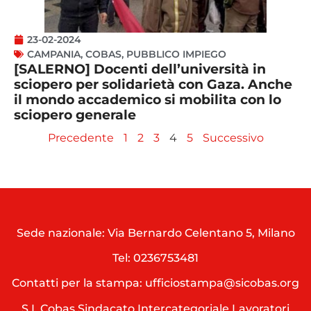
23-02-2024
CAMPANIA
,
COBAS
,
PUBBLICO IMPIEGO
[SALERNO] Docenti dell’università in
sciopero per solidarietà con Gaza. Anche
il mondo accademico si mobilita con lo
sciopero generale
Precedente
1
2
3
4
5
Successivo
Sede nazionale: Via Bernardo Celentano 5, Milano
Tel:
0236753481
Contatti per la stampa: ufficiostampa@sicobas.org
S.I. Cobas Sindacato Intercategoriale Lavoratori