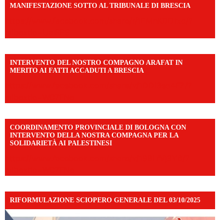
MANIFESTAZIONE SOTTO AL TRIBUNALE DI BRESCIA
https://www.facebook.com/share/r/1EMnKDDtxc/?
mibextid=UalRPS
INTERVENTO DEL NOSTRO COMPAGNO ARAFAT IN
MERITO AI FATTI ACCADUTI A BRESCIA
https://www.facebook.com/share/v/1DDi3eq4FZ/?
mibextid=WC7FNe
COORDINAMENTO PROVINCIALE DI BOLOGNA CON
INTERVENTO DELLA NOSTRA COMPAGNA PER LA
SOLIDARIETÀ AI PALESTINESI
https://www.facebook.com/share/v/198LfVj3Y6/?
mibextid=WC7FNe
RIFORMULAZIONE SCIOPERO GENERALE DEL 03/10/2025