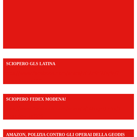
SCIOPERO GLS LATINA
https://www.facebook.com/share/v/1An9YA8yfq/?
mibextid=UalRPS
SCIOPERO FEDEX MODENA!
https://www.facebook.com/share/v/14FdghtLc5k/?
mibextid=UalRPS
AMAZON, POLIZIA CONTRO GLI OPERAI DELLA GEODIS