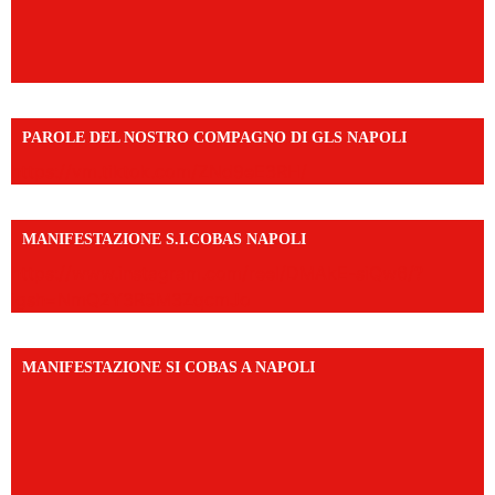
PAROLE DEL NOSTRO COMPAGNO DI GLS NAPOLI
https://vm.tiktok.com/ZNd9eE3RH/
MANIFESTAZIONE S.I.COBAS NAPOLI
https://www.instagram.com/reel/DMAkE-siQw6/?
igsh=NmQ2Y3R5M3ZqcmJo
MANIFESTAZIONE SI COBAS A NAPOLI