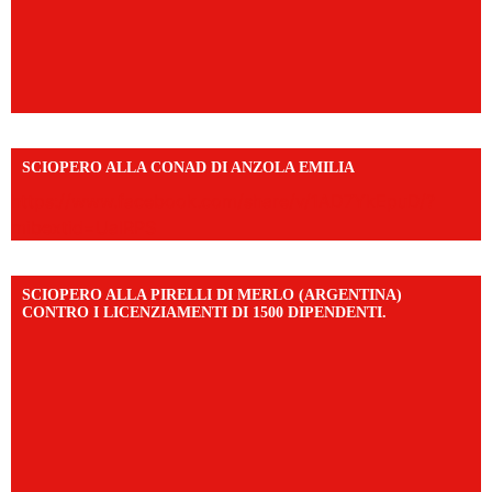
SCIOPERO ALLA CONAD DI ANZOLA EMILIA
https://www.facebook.com/share/v/1AD7YkEpuD/?
mibextid=UalRPS
SCIOPERO ALLA PIRELLI DI MERLO (ARGENTINA)
CONTRO I LICENZIAMENTI DI 1500 DIPENDENTI.