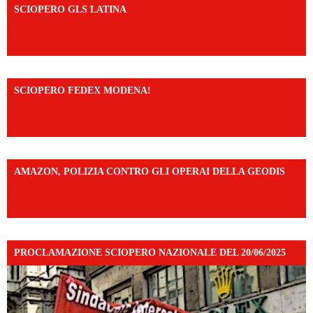
SCIOPERO GLS LATINA
https://www.facebook.com/share/v/1An9YA8yfq/?
mibextid=UalRPS
SCIOPERO FEDEX MODENA!
https://www.facebook.com/share/v/14FdghtLc5k/?
mibextid=UalRPS
AMAZON, POLIZIA CONTRO GLI OPERAI DELLA GEODIS
https://www.facebook.com/share/v/16UuA5c9Ep/?
mibextid=UalRPS
PROCLAMAZIONE SCIOPERO NAZIONALE DEL 20/06/2025