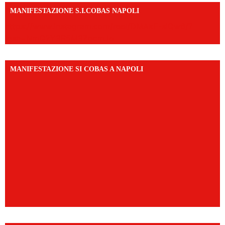
MANIFESTAZIONE S.I.COBAS NAPOLI
https://www.instagram.com/reel/DMAkE-siQw6/?
igsh=NmQ2Y3R5M3ZqcmJo
MANIFESTAZIONE SI COBAS A NAPOLI