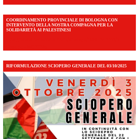
mibextid=WC7FNe
COORDINAMENTO PROVINCIALE DI BOLOGNA CON
INTERVENTO DELLA NOSTRA COMPAGNA PER LA
SOLIDARIETÀ AI PALESTINESI
https://www.facebook.com/share/v/198LfVj3Y6/?
mibextid=WC7FNe
RIFORMULAZIONE SCIOPERO GENERALE DEL 03/10/2025