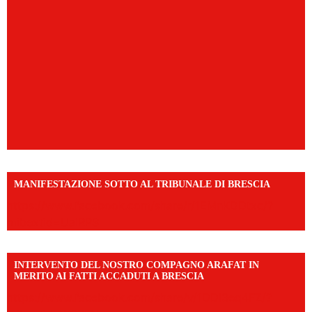
MANIFESTAZIONE SOTTO AL TRIBUNALE DI BRESCIA
https://www.facebook.com/share/r/1EMnKDDtxc/?
mibextid=UalRPS
INTERVENTO DEL NOSTRO COMPAGNO ARAFAT IN
MERITO AI FATTI ACCADUTI A BRESCIA
https://www.facebook.com/share/v/1DDi3eq4FZ/?