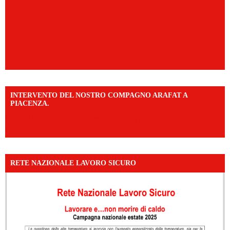
INTERVENTO DEL NOSTRO COMPAGNO ARAFAT A
PIACENZA.
https://www.facebook.com/share/v/16F2CWAw7M/?
mibextid=WC7FNe
RETE NAZIONALE LAVORO SICURO