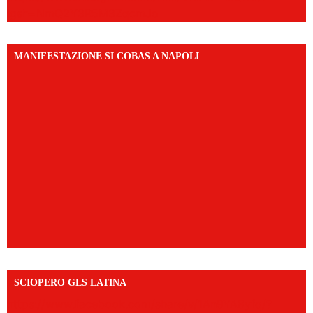
igsh=NmQ2Y3R5M3ZqcmJo
MANIFESTAZIONE SI COBAS A NAPOLI
SCIOPERO GLS LATINA
https://www.facebook.com/share/v/1An9YA8yfq/?