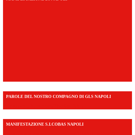
PAROLE DEL NOSTRO COMPAGNO DI GLS NAPOLI
https://vm.tiktok.com/ZNd9eE3RH/
MANIFESTAZIONE S.I.COBAS NAPOLI
https://www.instagram.com/reel/DMAkE-siQw6/?