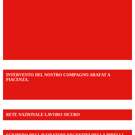
INTERVENTO DEL NOSTRO COMPAGNO ARAFAT A
PIACENZA.
https://www.facebook.com/share/v/16F2CWAw7M/?
mibextid=WC7FNe
RETE NAZIONALE LAVORO SICURO