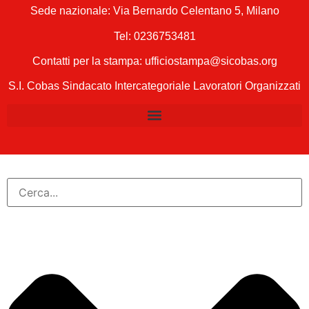
Sede nazionale: Via Bernardo Celentano 5, Milano
Tel:
0236753481
Contatti per la stampa: ufficiostampa@sicobas.org
S.I. Cobas Sindacato Intercategoriale Lavoratori Organizzati