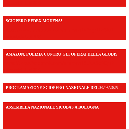
mibextid=UalRPS
SCIOPERO FEDEX MODENA!
https://www.facebook.com/share/v/14FdghtLc5k/?
mibextid=UalRPS
AMAZON, POLIZIA CONTRO GLI OPERAI DELLA GEODIS
https://www.facebook.com/share/v/16UuA5c9Ep/?
mibextid=UalRPS
PROCLAMAZIONE SCIOPERO NAZIONALE DEL 20/06/2025
ASSEMBLEA NAZIONALE SICOBAS A BOLOGNA