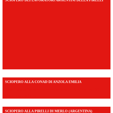
SCIOPERO DEI LAVORATORI ARGENTINI DELLA PIRELLI
SCIOPERO ALLA CONAD DI ANZOLA EMILIA
https://www.facebook.com/share/v/1AD7YkEpuD/?
mibextid=UalRPS
SCIOPERO ALLA PIRELLI DI MERLO (ARGENTINA)