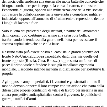
denuncia della tendenza alla guerra alle molte battaglie concrete che
bisogna combattere per inceppare la corsa al riarmo, contrastare
l’economia di guerra, opporsi alla militarizzazione della vita sociale,
contrastare la collaborazione fra le università e complesso militare-
industriale, opporsi all’aumento di sfruttamento e repressione dentro
i luoghi di lavoro e fuori.
Solo la lotta dei proletari e degli sfruttati, a partire dai lavoratori e
dagli operai, può costituire un argine alla catastrofe bellica,
trasformando la tendenza alla guerra nella lotta per rovesciare il
sistema capitalistico che ne è alla base.
Nessuno stato può essere nostro alleato; sia le grandi potenze del
fronte Nato/UnioneEuropea capeggiato dagli Usa, sia quelle del
fronte opposto (Russia, Cina, Brics…) rappresenta un fattore di
pace: il primo vuole difendere la sua già traballante egemonia
mondiale, il secondo intende metterla in discussione per sostituirvi la
propria.
Agli opposti campi imperialisti, i lavoratori e gli sfruttati di tutto il
mondo devono opporre il loro campo: con un’azione che parta dalla
difesa delle proprie condizioni di vita e di lavoro per inserirla in una
chiara prospettiva anticapitalistica contro il governo, le politiche di
guerra, i traffici d’armi.
In ogni picchetto operaio, in ogni sciopero, in ogni dimostrazione di