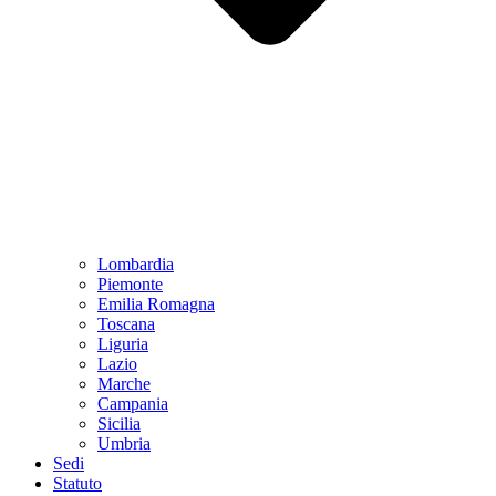
Lombardia
Piemonte
Emilia Romagna
Toscana
Liguria
Lazio
Marche
Campania
Sicilia
Umbria
Sedi
Statuto