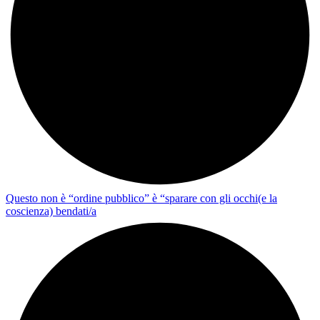
Questo non è “ordine pubblico” è “sparare con gli occhi(e la
coscienza) bendati/a