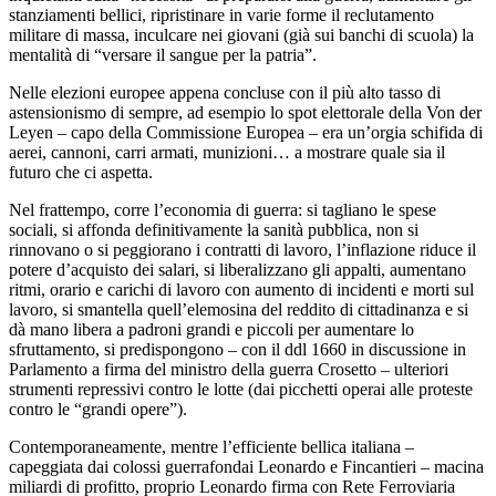
stanziamenti bellici, ripristinare in varie forme il reclutamento
militare di massa, inculcare nei giovani (già sui banchi di scuola) la
mentalità di “versare il sangue per la patria”.
Nelle elezioni europee appena concluse con il più alto tasso di
astensionismo di sempre, ad esempio lo spot elettorale della Von der
Leyen – capo della Commissione Europea – era un’orgia schifida di
aerei, cannoni, carri armati, munizioni… a mostrare quale sia il
futuro che ci aspetta.
Nel frattempo, corre l’economia di guerra: si tagliano le spese
sociali, si affonda definitivamente la sanità pubblica, non si
rinnovano o si peggiorano i contratti di lavoro, l’inflazione riduce il
potere d’acquisto dei salari, si liberalizzano gli appalti, aumentano
ritmi, orario e carichi di lavoro con aumento di incidenti e morti sul
lavoro, si smantella quell’elemosina del reddito di cittadinanza e si
dà mano libera a padroni grandi e piccoli per aumentare lo
sfruttamento, si predispongono – con il ddl 1660 in discussione in
Parlamento a firma del ministro della guerra Crosetto – ulteriori
strumenti repressivi contro le lotte (dai picchetti operai alle proteste
contro le “grandi opere”).
Contemporaneamente, mentre l’efficiente bellica italiana –
capeggiata dai colossi guerrafondai Leonardo e Fincantieri – macina
miliardi di profitto, proprio Leonardo firma con Rete Ferroviaria