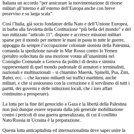
Italiana un accordo “per assicurare la movimentazione di risorse
militari all’interno e all’esterno dell’Europa anche con breve
preavviso e su larga scala”.
Così l’Italia, già socio fondatore della Nato e dell’Unione Europea,
in barba alla favoletta della Costituzione “più bella del mondo” e del
suo mitizzato “articolo 11”, dispone e accresce missioni militari
sparse per il mondo per mettere le mani in pasta in tutte le guerre,
appoggia da sempre l’occupazione coloniale sionista della Palestina,
comanda la spedizione navale in Mar Rosso contro lo Yemen
(peraltro sollecitata da una mozione votata all’unanimità nel
Consiglio Comunale a Genova da politici di destra e sinistra
rappresentanti di quel mondo padronale di armatori e terminalisti,
nazionali e multinazionali – si chiamino Maersk, Spinelli, Psa, Zim,
Bahri, ecc. – che lucrano miliardi sui traffici marittimi, anche
militari, e che si assicurano con la corruzione e il servilismo di tutti i
partiti, dei governi e delle istituzioni locali, che i loro affari
continuino a prosperare).
La lotta per la fine del genocidio a Gaza e la libertà della Palestina
non può dunque essere separata dalla più generale mobilitazione
contro i pericoli di una guerra generalizzata, di cui il conflitto
Nato/Russia in Ucraina è la preparazione.
Questa lotta anticapitalista ed internazionalista deve saper unire la