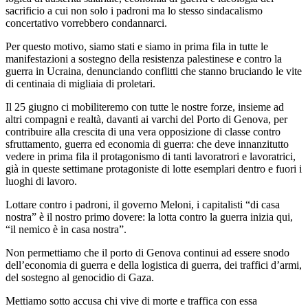
sacrificio a cui non solo i padroni ma lo stesso sindacalismo
concertativo vorrebbero condannarci.
Per questo motivo, siamo stati e siamo in prima fila in tutte le
manifestazioni a sostegno della resistenza palestinese e contro la
guerra in Ucraina, denunciando conflitti che stanno bruciando le vite
di centinaia di migliaia di proletari.
Il 25 giugno ci mobiliteremo con tutte le nostre forze, insieme ad
altri compagni e realtà, davanti ai varchi del Porto di Genova, per
contribuire alla crescita di una vera opposizione di classe contro
sfruttamento, guerra ed economia di guerra: che deve innanzitutto
vedere in prima fila il protagonismo di tanti lavoratrori e lavoratrici,
già in queste settimane protagoniste di lotte esemplari dentro e fuori i
luoghi di lavoro.
Lottare contro i padroni, il governo Meloni, i capitalisti “di casa
nostra” è il nostro primo dovere: la lotta contro la guerra inizia qui,
“il nemico è in casa nostra”.
Non permettiamo che il porto di Genova continui ad essere snodo
dell’economia di guerra e della logistica di guerra, dei traffici d’armi,
del sostegno al genocidio di Gaza.
Mettiamo sotto accusa chi vive di morte e traffica con essa