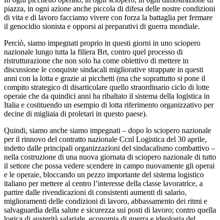
piazza, in ogni azione anche piccola di difesa delle nostre condizioni
di vita e di lavoro facciamo vivere con forza la battaglia per fermare
il genocidio sionista e opporsi ai preparativi di guerra mondiale.
Perciò, siamo impegnati proprio in questi giorni in uno sciopero
nazionale lungo tutta la filiera Brt, contro quel processo di
ristrutturazione che non solo ha come obiettivo di mettere in
discussione le conquiste sindacali migliorative strappate in questi
anni con la lotta e grazie ai picchetti (ma che soprattutto si pone il
compito strategico di disarticolare quello straordinario ciclo di lotte
operaie che da quindici anni ha ribaltato il sistema della logistica in
Italia e costituendo un esempio di lotta riferimento organizzativo per
decine di migliaia di proletari in questo paese).
Quindi, siamo anche siamo impegnati – dopo lo sciopero nazionale
per il rinnovo del contratto nazionale Ccnl Logistica del 30 aprile,
indetto dalle principali organizzazioni del sindacalismo combattivo –
nella costruzione di una nuova giornata di sciopero nazionale di tutto
il settore che possa vedere scendere in campo nuovamente gli operai
e le operaie, bloccando un pezzo importante del sistema logistico
italiano per mettere al centro l’interesse della classe lavoratrice, a
partire dalle rivendicazioni di consistenti aumenti di salario,
miglioramenti delle condizioni di lavoro, abbassamento dei ritmi e
salvaguardia della salute e sicurezza sui posti di lavoro; contro quella
logica di austerità salariale, economia di guerra e ideologia del