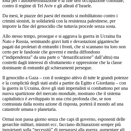
lotta per l’autodeterminazione e la fine dell’occupazione coloniale,
contro il regime di Tel Aviv e gli alleati d’Israele.
Da mesi, le piazze dei paesi del mondo si mobilitatono contro i
crimini sionisti, in solidarietà con la resistenza palestinese, per
imporre la fine del genocidio che tuttavia procede senza sosta.
Allo stesso tempo, prosegue e si aggrava la guerra in Ucraina fra
Nato e Russia, seminando gravi lutti e devastazioni gigantesche
pagati dai proletari di entrambi i fronti, che si scannano tra loro non
certo per le fandonie che governi e media diffondono
(“indipendenza” da una parte o “denazificazione” dall’altra) ma
costretti dagli interessi di sfruttamento e oppressione che la classe
dominante di entrambi gli schieramenti persegue.
Il genocidio a Gaza – con il sostegno attivo di tutte le grandi potenze
e la complicità degli stati arabi a partire da Egitto e Giordania – con
la guerra in Ucraina, dove gli stati imperialisti si combattono per una
nuova spartizione del mercato mondiale, mostrano che il sistema
capitalistico è avviluppato in una crisi profonda che, se non
contrastata dalla nostra azione di risposta, porterà il mondo ad una
catastrofe umana e planetaria.
Ormai non passa giorno senza che capi di governo, esponenti delle
gerarchie militari, ministri ecc. facciano dichiarazioni sempre più
inquietanti sulla “necessità” di prepararsi alla guerra, aumentare gli