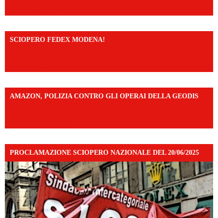
mibextid=UalRPS
SCIOPERO FEDEX MODENA!
https://www.facebook.com/share/v/14FdghtLc5k/?
mibextid=UalRPS
AMAZON, POLIZIA CONTRO GLI OPERAI DELLA GEODIS
https://www.facebook.com/share/v/16UuA5c9Ep/?
mibextid=UalRPS
PROCLAMAZIONE SCIOPERO NAZIONALE DEL 20/06/2025