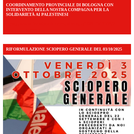
COORDINAMENTO PROVINCIALE DI BOLOGNA CON
INTERVENTO DELLA NOSTRA COMPAGNA PER LA
SOLIDARIETÀ AI PALESTINESI
https://www.facebook.com/share/v/198LfVj3Y6/?
mibextid=WC7FNe
RIFORMULAZIONE SCIOPERO GENERALE DEL 03/10/2025