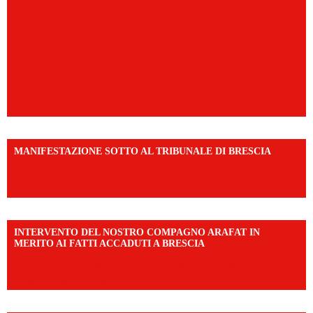
MANIFESTAZIONE SOTTO AL TRIBUNALE DI BRESCIA
https://www.facebook.com/share/r/1EMnKDDtxc/?
mibextid=UalRPS
INTERVENTO DEL NOSTRO COMPAGNO ARAFAT IN
MERITO AI FATTI ACCADUTI A BRESCIA
https://www.facebook.com/share/v/1DDi3eq4FZ/?
mibextid=WC7FNe