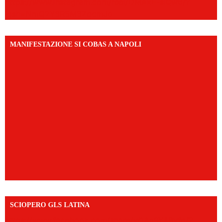
https://www.instagram.com/reel/DMAkE-siQw6/?
igsh=NmQ2Y3R5M3ZqcmJo
MANIFESTAZIONE SI COBAS A NAPOLI
SCIOPERO GLS LATINA
https://www.facebook.com/share/v/1An9YA8yfq/?