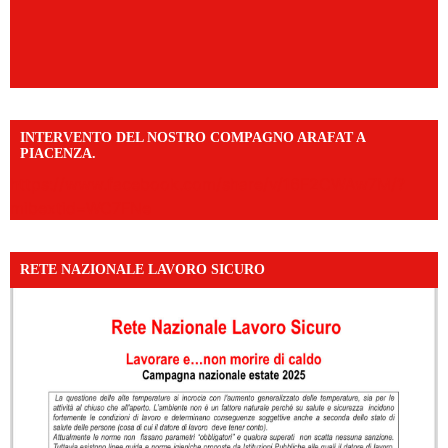
INTERVENTO DEL NOSTRO COMPAGNO ARAFAT A
PIACENZA.
https://www.facebook.com/share/v/16F2CWAw7M/?
mibextid=WC7FNe
RETE NAZIONALE LAVORO SICURO