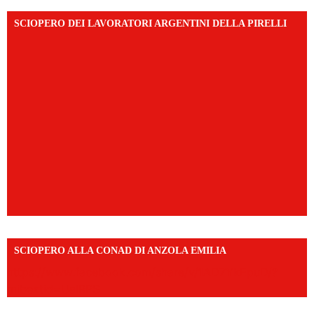
SCIOPERO DEI LAVORATORI ARGENTINI DELLA PIRELLI
SCIOPERO ALLA CONAD DI ANZOLA EMILIA
https://www.facebook.com/share/v/1AD7YkEpuD/?
mibextid=UalRPS