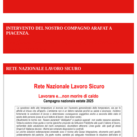
INTERVENTO DEL NOSTRO COMPAGNO ARAFAT A
PIACENZA.
https://www.facebook.com/share/v/16F2CWAw7M/?
mibextid=WC7FNe
RETE NAZIONALE LAVORO SICURO