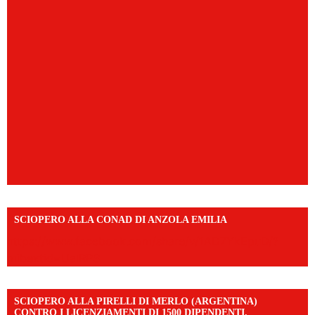
SCIOPERO ALLA CONAD DI ANZOLA EMILIA
https://www.facebook.com/share/v/1AD7YkEpuD/?
mibextid=UalRPS
SCIOPERO ALLA PIRELLI DI MERLO (ARGENTINA)
CONTRO I LICENZIAMENTI DI 1500 DIPENDENTI.