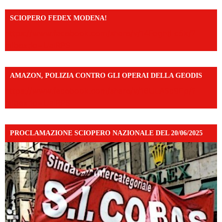
SCIOPERO FEDEX MODENA!
https://www.facebook.com/share/v/14FdghtLc5k/?
mibextid=UalRPS
AMAZON, POLIZIA CONTRO GLI OPERAI DELLA GEODIS
https://www.facebook.com/share/v/16UuA5c9Ep/?
mibextid=UalRPS
PROCLAMAZIONE SCIOPERO NAZIONALE DEL 20/06/2025