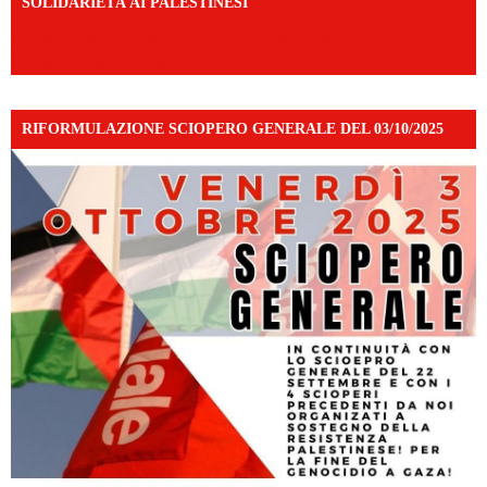
SOLIDARIETÀ AI PALESTINESI
https://www.facebook.com/share/v/198LfVj3Y6/?
mibextid=WC7FNe
RIFORMULAZIONE SCIOPERO GENERALE DEL 03/10/2025