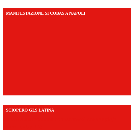
MANIFESTAZIONE SI COBAS A NAPOLI
SCIOPERO GLS LATINA
https://www.facebook.com/share/v/1An9YA8yfq/?
mibextid=UalRPS