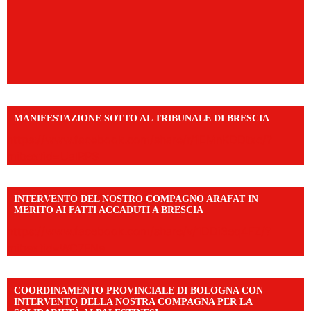
MANIFESTAZIONE SOTTO AL TRIBUNALE DI BRESCIA
https://www.facebook.com/share/r/1EMnKDDtxc/?
mibextid=UalRPS
INTERVENTO DEL NOSTRO COMPAGNO ARAFAT IN
MERITO AI FATTI ACCADUTI A BRESCIA
https://www.facebook.com/share/v/1DDi3eq4FZ/?
mibextid=WC7FNe
COORDINAMENTO PROVINCIALE DI BOLOGNA CON
INTERVENTO DELLA NOSTRA COMPAGNA PER LA