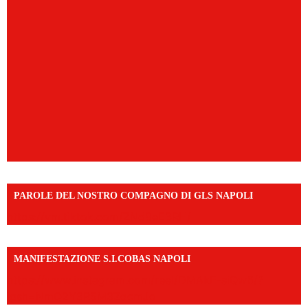
PAROLE DEL NOSTRO COMPAGNO DI GLS NAPOLI
https://vm.tiktok.com/ZNd9eE3RH/
MANIFESTAZIONE S.I.COBAS NAPOLI
https://www.instagram.com/reel/DMAkE-siQw6/?
igsh=NmQ2Y3R5M3ZqcmJo