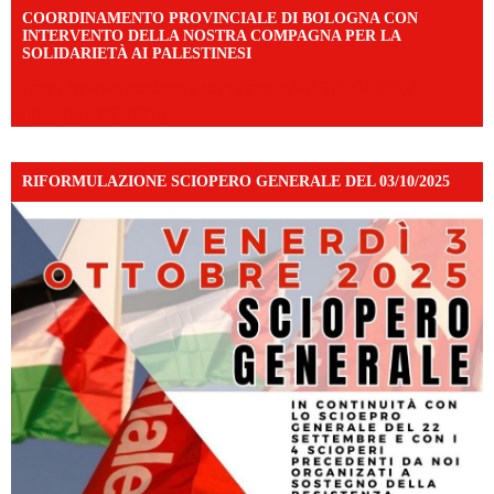
COORDINAMENTO PROVINCIALE DI BOLOGNA CON
INTERVENTO DELLA NOSTRA COMPAGNA PER LA
SOLIDARIETÀ AI PALESTINESI
https://www.facebook.com/share/v/198LfVj3Y6/?
mibextid=WC7FNe
RIFORMULAZIONE SCIOPERO GENERALE DEL 03/10/2025