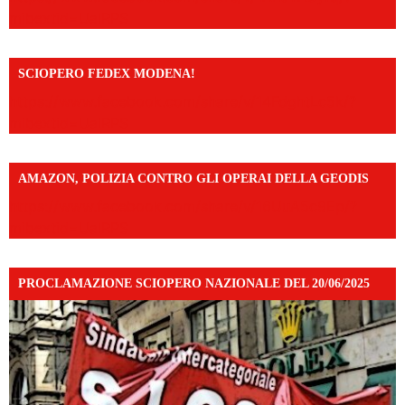
mibextid=UalRPS
SCIOPERO FEDEX MODENA!
https://www.facebook.com/share/v/14FdghtLc5k/?
mibextid=UalRPS
AMAZON, POLIZIA CONTRO GLI OPERAI DELLA GEODIS
https://www.facebook.com/share/v/16UuA5c9Ep/?
mibextid=UalRPS
PROCLAMAZIONE SCIOPERO NAZIONALE DEL 20/06/2025