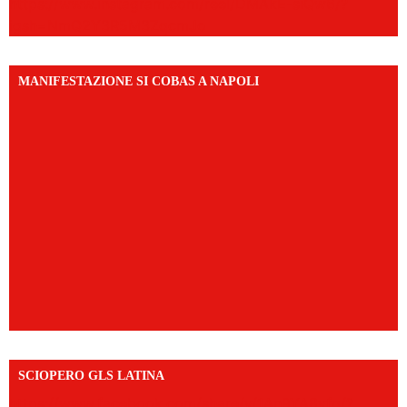
https://www.instagram.com/reel/DMAkE-siQw6/?
igsh=NmQ2Y3R5M3ZqcmJo
MANIFESTAZIONE SI COBAS A NAPOLI
SCIOPERO GLS LATINA
https://www.facebook.com/share/v/1An9YA8yfq/?