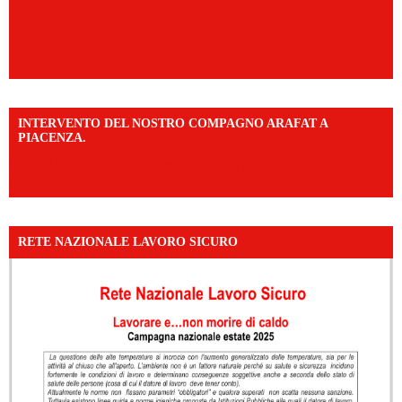
INTERVENTO DEL NOSTRO COMPAGNO ARAFAT A
PIACENZA.
https://www.facebook.com/share/v/16F2CWAw7M/?
mibextid=WC7FNe
RETE NAZIONALE LAVORO SICURO