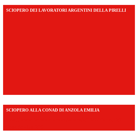
SCIOPERO DEI LAVORATORI ARGENTINI DELLA PIRELLI
SCIOPERO ALLA CONAD DI ANZOLA EMILIA
https://www.facebook.com/share/v/1AD7YkEpuD/?
mibextid=UalRPS