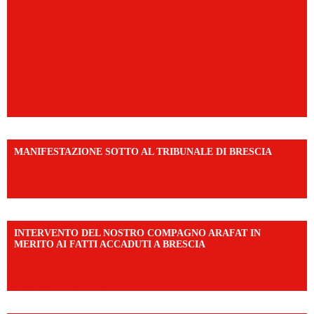
MANIFESTAZIONE SOTTO AL TRIBUNALE DI BRESCIA
https://www.facebook.com/share/r/1EMnKDDtxc/?
mibextid=UalRPS
INTERVENTO DEL NOSTRO COMPAGNO ARAFAT IN
MERITO AI FATTI ACCADUTI A BRESCIA
https://www.facebook.com/share/v/1DDi3eq4FZ/?
mibextid=WC7FNe