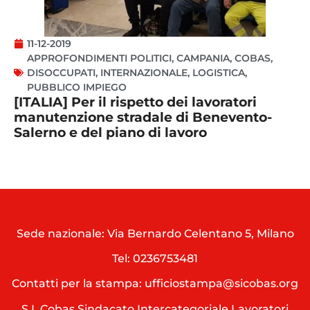
11-12-2019
APPROFONDIMENTI POLITICI
,
CAMPANIA
,
COBAS
,
DISOCCUPATI
,
INTERNAZIONALE
,
LOGISTICA
,
PUBBLICO IMPIEGO
[ITALIA] Per il rispetto dei lavoratori
manutenzione stradale di Benevento-
Salerno e del piano di lavoro
Sede nazionale: Via Bernardo Celentano 5, Milano
Tel:
0236753481
Contatti per la stampa: ufficiostampa@sicobas.org
S.I. Cobas Sindacato Intercategoriale Lavoratori