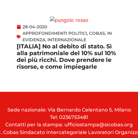
28-04-2020
APPROFONDIMENTI POLITICI
,
COBAS
,
IN
EVIDENZA
,
INTERNAZIONALE
[ITALIA] No al debito di stato. Sì
alla patrimoniale del 10% sul 10%
dei più ricchi. Dove prendere le
risorse, e come impiegarle
Sede nazionale: Via Bernardo Celentano 5, Milano
Tel:
0236753481
Contatti per la stampa: ufficiostampa@sicobas.org
I. Cobas Sindacato Intercategoriale Lavoratori Organizz