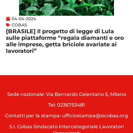
04-04-2024
COBAS
[BRASILE] Il progetto di legge di Lula
sulle piattaforme “regala diamanti e oro
alle imprese, getta briciole avariate ai
lavoratori”
Sede nazionale: Via Bernardo Celentano 5, Milano
Tel:
0236753481
Contatti per la stampa: ufficiostampa@sicobas.org
S.I. Cobas Sindacato Intercategoriale Lavoratori