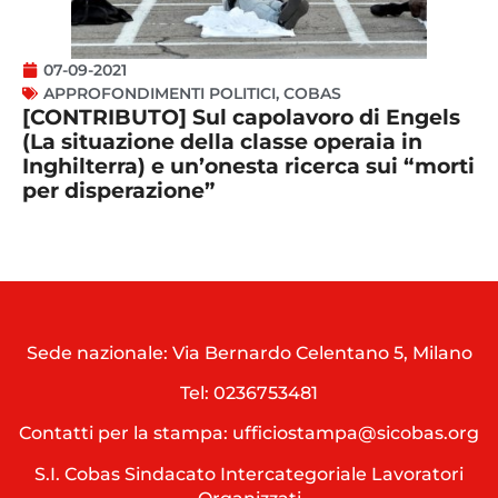
07-09-2021
APPROFONDIMENTI POLITICI
,
COBAS
[CONTRIBUTO] Sul capolavoro di Engels
(La situazione della classe operaia in
Inghilterra) e un’onesta ricerca sui “morti
per disperazione”
Sede nazionale: Via Bernardo Celentano 5, Milano
Tel:
0236753481
Contatti per la stampa: ufficiostampa@sicobas.org
S.I. Cobas Sindacato Intercategoriale Lavoratori