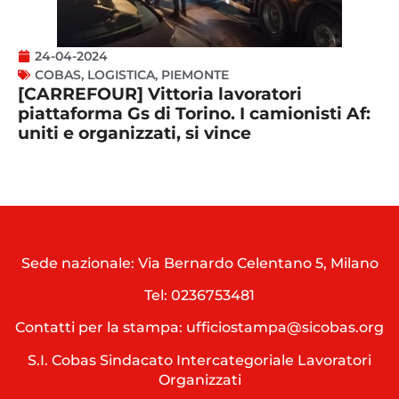
24-04-2024
COBAS
,
LOGISTICA
,
PIEMONTE
[CARREFOUR] Vittoria lavoratori
piattaforma Gs di Torino. I camionisti Af:
uniti e organizzati, si vince
Sede nazionale: Via Bernardo Celentano 5, Milano
Tel:
0236753481
Contatti per la stampa: ufficiostampa@sicobas.org
S.I. Cobas Sindacato Intercategoriale Lavoratori
Organizzati