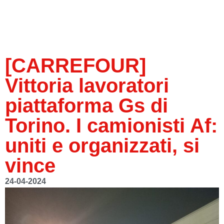
[CARREFOUR]
Vittoria lavoratori
piattaforma Gs di
Torino. I camionisti Af:
uniti e organizzati, si
vince
24-04-2024