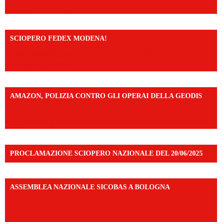
mibextid=UalRPS
SCIOPERO FEDEX MODENA!
https://www.facebook.com/share/v/14FdghtLc5k/?
mibextid=UalRPS
AMAZON, POLIZIA CONTRO GLI OPERAI DELLA GEODIS
https://www.facebook.com/share/v/16UuA5c9Ep/?
mibextid=UalRPS
PROCLAMAZIONE SCIOPERO NAZIONALE DEL 20/06/2025
ASSEMBLEA NAZIONALE SICOBAS A BOLOGNA