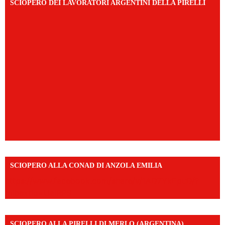
SCIOPERO DEI LAVORATORI ARGENTINI DELLA PIRELLI
SCIOPERO ALLA CONAD DI ANZOLA EMILIA
https://www.facebook.com/share/v/1AD7YkEpuD/?
mibextid=UalRPS
SCIOPERO ALLA PIRELLI DI MERLO (ARGENTINA)