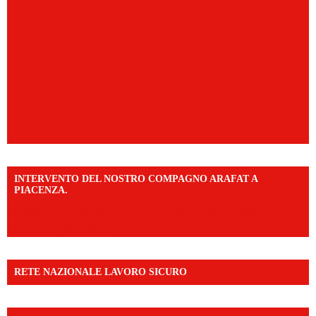
INTERVENTO DEL NOSTRO COMPAGNO ARAFAT A
PIACENZA.
https://www.facebook.com/share/v/16F2CWAw7M/?
mibextid=WC7FNe
RETE NAZIONALE LAVORO SICURO