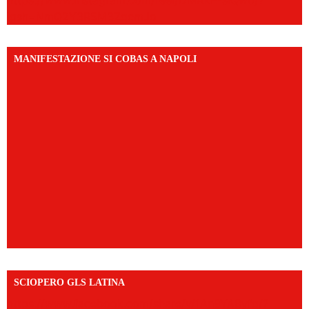
https://www.instagram.com/reel/DMAkE-siQw6/?
igsh=NmQ2Y3R5M3ZqcmJo
MANIFESTAZIONE SI COBAS A NAPOLI
SCIOPERO GLS LATINA
https://www.facebook.com/share/v/1An9YA8yfq/?