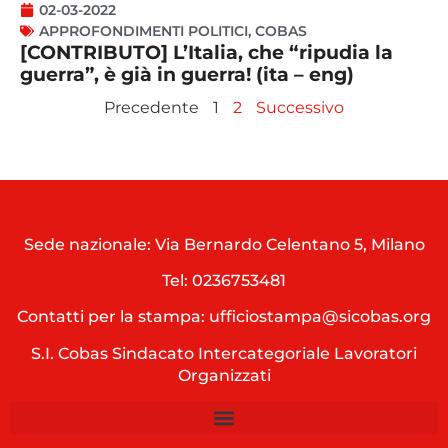
02-03-2022
APPROFONDIMENTI POLITICI
,
COBAS
[CONTRIBUTO] L’Italia, che “ripudia la
guerra”, è già in guerra! (ita – eng)
Precedente
1
2
Successivo
Sede nazionale: Via Bernardo Celentano 5, Milano
Tel:
0236753481
Contatti per la stampa: ufficiostampa@sicobas.org
S.I. Cobas Sindacato Intercategoriale Lavoratori
Organizzati