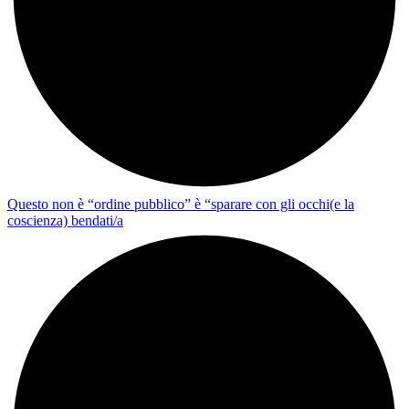
Questo non è “ordine pubblico” è “sparare con gli occhi(e la
coscienza) bendati/a