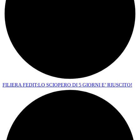
FILIERA FEDIT:LO SCIOPERO DI 5 GIORNI E’ RIUSCITO!