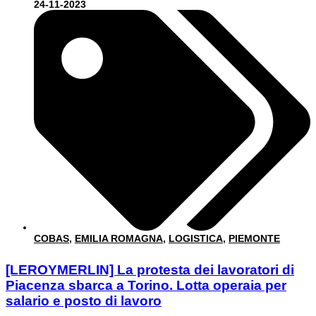
24-11-2023
COBAS
,
EMILIA ROMAGNA
,
LOGISTICA
,
PIEMONTE
[LEROYMERLIN] La protesta dei lavoratori di
Piacenza sbarca a Torino. Lotta operaia per
salario e posto di lavoro