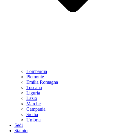
Lombardia
Piemonte
Emilia Romagna
Toscana
Liguria
Lazio
Marche
Campania
Sicilia
Umbria
Sedi
Statuto