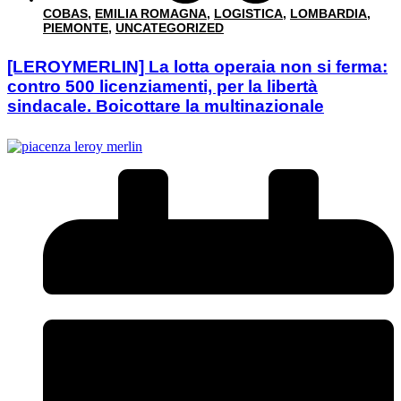
COBAS
,
EMILIA ROMAGNA
,
LOGISTICA
,
LOMBARDIA
,
PIEMONTE
,
UNCATEGORIZED
[LEROYMERLIN] La lotta operaia non si ferma:
contro 500 licenziamenti, per la libertà
sindacale. Boicottare la multinazionale