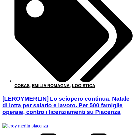
COBAS
,
EMILIA ROMAGNA
,
LOGISTICA
[LEROYMERLIN] Lo sciopero continua. Natale
di lotta per salario e lavoro. Per 500 famiglie
operaie, contro i licenziamenti su Piacenza