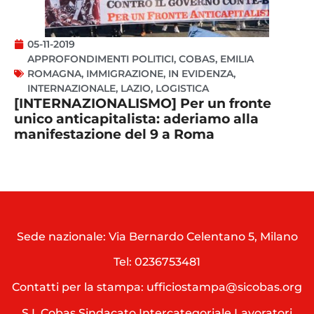
05-11-2019
APPROFONDIMENTI POLITICI
,
COBAS
,
EMILIA
ROMAGNA
,
IMMIGRAZIONE
,
IN EVIDENZA
,
INTERNAZIONALE
,
LAZIO
,
LOGISTICA
[INTERNAZIONALISMO] Per un fronte
unico anticapitalista: aderiamo alla
manifestazione del 9 a Roma
Sede nazionale: Via Bernardo Celentano 5, Milano
Tel:
0236753481
Contatti per la stampa: ufficiostampa@sicobas.org
S.I. Cobas Sindacato Intercategoriale Lavoratori