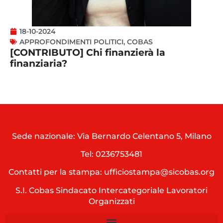
18-10-2024
APPROFONDIMENTI POLITICI
,
COBAS
[CONTRIBUTO] Chi finanzierà la
finanziaria?
Sede nazionale: Via Bernardo Celentano 5, Milano
Tel:
0236753481
Contatti per la stampa: ufficiostampa@sicobas.org
S.I. Cobas Sindacato Intercategoriale Lavoratori
Organizzati