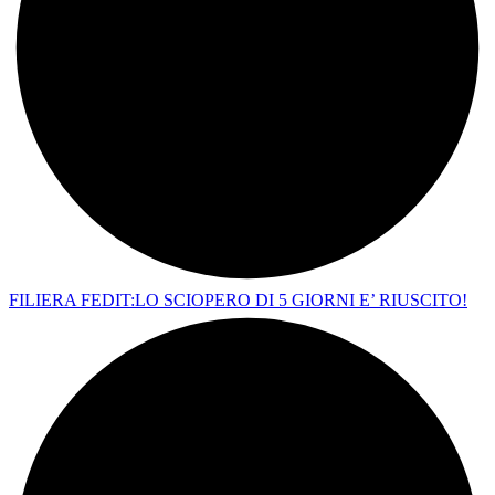
FILIERA FEDIT:LO SCIOPERO DI 5 GIORNI E’ RIUSCITO!