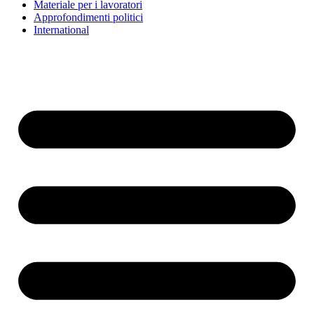
Materiale per i lavoratori
Approfondimenti politici
International