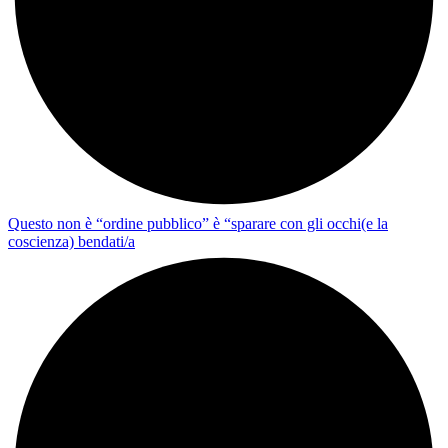
Questo non è “ordine pubblico” è “sparare con gli occhi(e la
coscienza) bendati/a