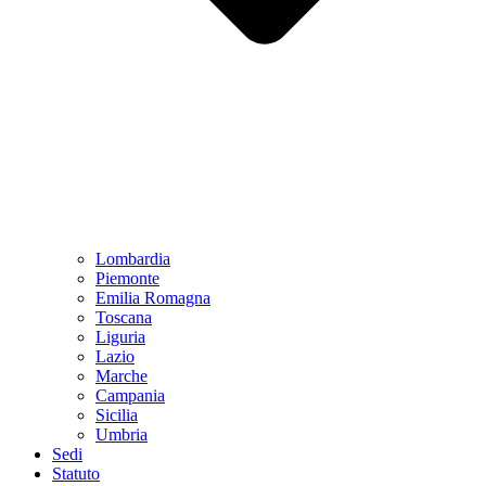
Lombardia
Piemonte
Emilia Romagna
Toscana
Liguria
Lazio
Marche
Campania
Sicilia
Umbria
Sedi
Statuto