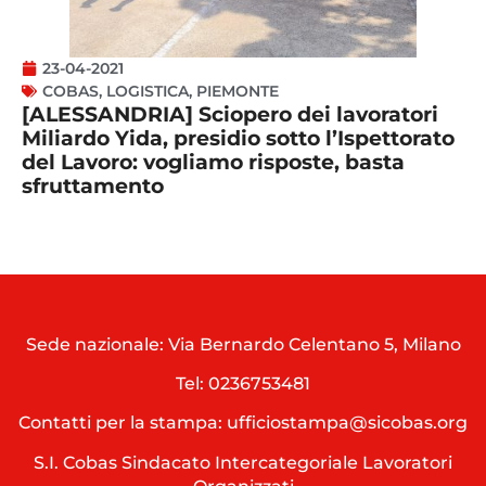
23-04-2021
COBAS
,
LOGISTICA
,
PIEMONTE
[ALESSANDRIA] Sciopero dei lavoratori
Miliardo Yida, presidio sotto l’Ispettorato
del Lavoro: vogliamo risposte, basta
sfruttamento
Sede nazionale: Via Bernardo Celentano 5, Milano
Tel:
0236753481
Contatti per la stampa: ufficiostampa@sicobas.org
S.I. Cobas Sindacato Intercategoriale Lavoratori