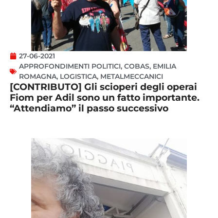
27-06-2021
APPROFONDIMENTI POLITICI
,
COBAS
,
EMILIA
ROMAGNA
,
LOGISTICA
,
METALMECCANICI
[CONTRIBUTO] Gli scioperi degli operai
Fiom per Adil sono un fatto importante.
“Attendiamo” il passo successivo