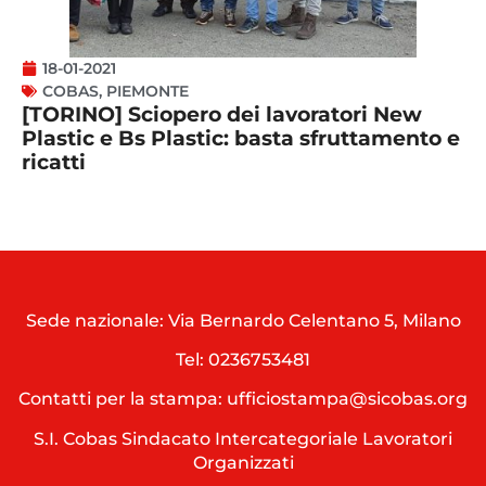
18-01-2021
COBAS
,
PIEMONTE
[TORINO] Sciopero dei lavoratori New
Plastic e Bs Plastic: basta sfruttamento e
ricatti
Sede nazionale: Via Bernardo Celentano 5, Milano
Tel:
0236753481
Contatti per la stampa: ufficiostampa@sicobas.org
S.I. Cobas Sindacato Intercategoriale Lavoratori
Organizzati