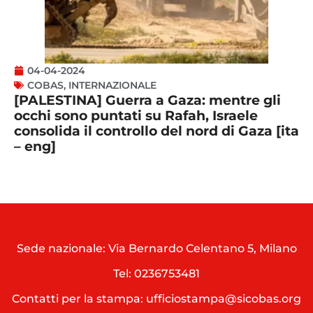
04-04-2024
COBAS
,
INTERNAZIONALE
[PALESTINA] Guerra a Gaza: mentre gli
occhi sono puntati su Rafah, Israele
consolida il controllo del nord di Gaza [ita
– eng]
Sede nazionale: Via Bernardo Celentano 5, Milano
Tel:
0236753481
Contatti per la stampa: ufficiostampa@sicobas.org