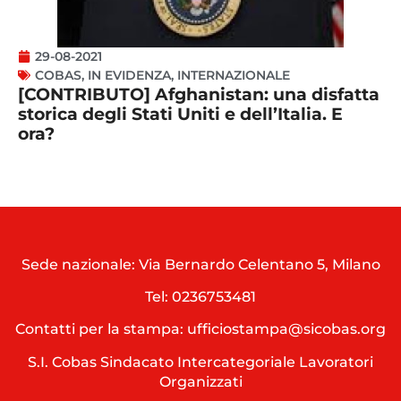
29-08-2021
COBAS
,
IN EVIDENZA
,
INTERNAZIONALE
[CONTRIBUTO] Afghanistan: una disfatta
storica degli Stati Uniti e dell’Italia. E
ora?
Sede nazionale: Via Bernardo Celentano 5, Milano
Tel:
0236753481
Contatti per la stampa: ufficiostampa@sicobas.org
S.I. Cobas Sindacato Intercategoriale Lavoratori
Organizzati