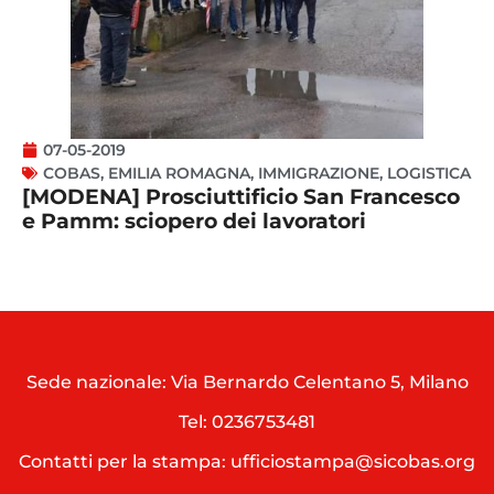
07-05-2019
COBAS
,
EMILIA ROMAGNA
,
IMMIGRAZIONE
,
LOGISTICA
[MODENA] Prosciuttificio San Francesco
e Pamm: sciopero dei lavoratori
Sede nazionale: Via Bernardo Celentano 5, Milano
Tel:
0236753481
Contatti per la stampa: ufficiostampa@sicobas.org