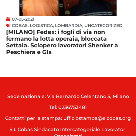
07-05-2021
COBAS
,
LOGISTICA
,
LOMBARDIA
,
UNCATEGORIZED
[MILANO] Fedex: i fogli di via non
fermano la lotta operaia, bloccata
Settala. Sciopero lavoratori Shenker a
Peschiera e Gls
Sede nazionale: Via Bernardo Celentano 5, Milano
Tel:
0236753481
Contatti per la stampa: ufficiostampa@sicobas.org
S.I. Cobas Sindacato Intercategoriale Lavoratori