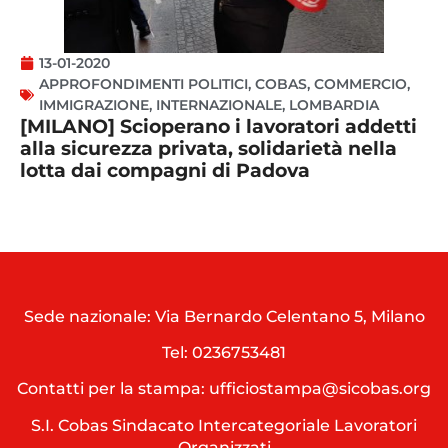
13-01-2020
APPROFONDIMENTI POLITICI
,
COBAS
,
COMMERCIO
,
IMMIGRAZIONE
,
INTERNAZIONALE
,
LOMBARDIA
[MILANO] Scioperano i lavoratori addetti
alla sicurezza privata, solidarietà nella
lotta dai compagni di Padova
Sede nazionale: Via Bernardo Celentano 5, Milano
Tel:
0236753481
Contatti per la stampa: ufficiostampa@sicobas.org
S.I. Cobas Sindacato Intercategoriale Lavoratori
Organizzati