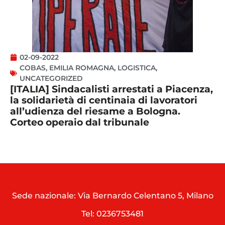
02-09-2022
COBAS
,
EMILIA ROMAGNA
,
LOGISTICA
,
UNCATEGORIZED
[ITALIA] Sindacalisti arrestati a Piacenza,
la solidarietà di centinaia di lavoratori
all’udienza del riesame a Bologna.
Corteo operaio dal tribunale
Sede nazionale: Via Bernardo Celentano 5, Milano
Tel:
0236753481