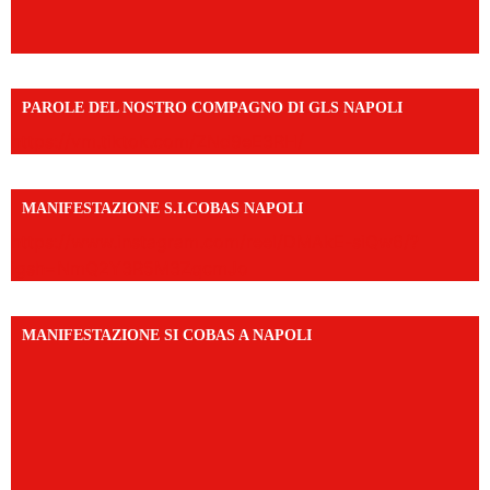
PAROLE DEL NOSTRO COMPAGNO DI GLS NAPOLI
https://vm.tiktok.com/ZNd9eE3RH/
MANIFESTAZIONE S.I.COBAS NAPOLI
https://www.instagram.com/reel/DMAkE-siQw6/?
igsh=NmQ2Y3R5M3ZqcmJo
MANIFESTAZIONE SI COBAS A NAPOLI