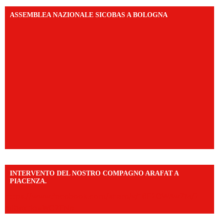
ASSEMBLEA NAZIONALE SICOBAS A BOLOGNA
INTERVENTO DEL NOSTRO COMPAGNO ARAFAT A
PIACENZA.
https://www.facebook.com/share/v/16F2CWAw7M/?
mibextid=WC7FNe