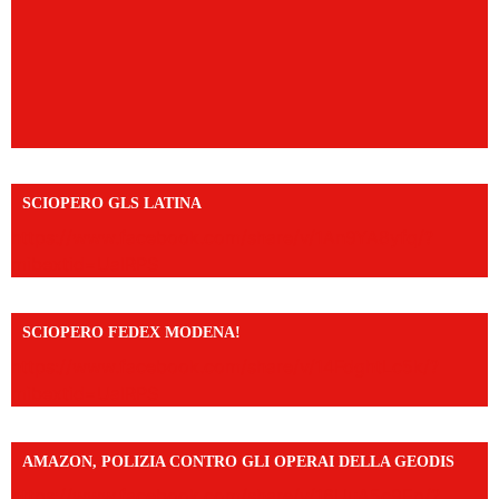
SCIOPERO GLS LATINA
https://www.facebook.com/share/v/1An9YA8yfq/?
mibextid=UalRPS
SCIOPERO FEDEX MODENA!
https://www.facebook.com/share/v/14FdghtLc5k/?
mibextid=UalRPS
AMAZON, POLIZIA CONTRO GLI OPERAI DELLA GEODIS
https://www.facebook.com/share/v/16UuA5c9Ep/?