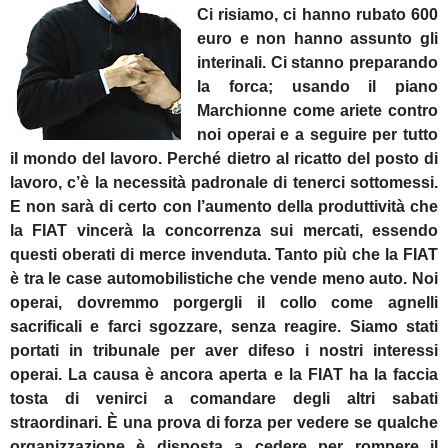
Ci risiamo, ci hanno rubato 600
euro e non hanno assunto gli
interinali.
Ci stanno preparando
la forca; usando il piano
Marchionne come ariete contro
noi operai e a seguire per tutto
il mondo del lavoro.
Perché dietro al ricatto del posto di
lavoro, c’è la necessità padronale di tenerci sottomessi.
E non sarà di certo con l’aumento della produttività che
la FIAT vincerà la concorrenza sui mercati, essendo
questi oberati di merce invenduta.
Tanto più che la FIAT
è tra le case automobilistiche che vende meno auto.
Noi
operai, dovremmo porgergli il collo come agnelli
sacrificali e farci sgozzare, senza reagire.
Siamo stati
portati in tribunale per aver difeso i nostri interessi
operai.
La causa è ancora aperta e la FIAT ha la faccia
tosta di venirci a comandare degli altri sabati
straordinari.
È una prova di forza per vedere se qualche
organizzazione è disposta a cedere per rompere il