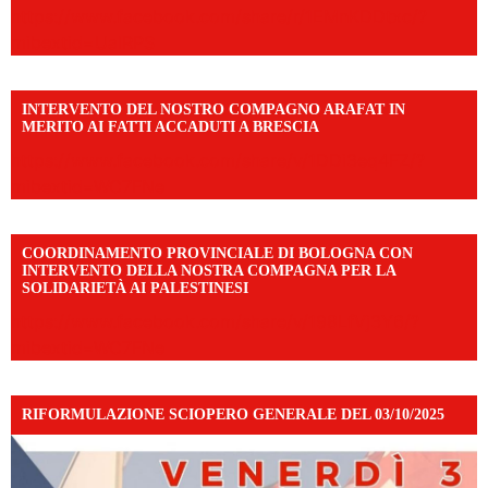
https://www.facebook.com/share/r/1EMnKDDtxc/?
mibextid=UalRPS
INTERVENTO DEL NOSTRO COMPAGNO ARAFAT IN
MERITO AI FATTI ACCADUTI A BRESCIA
https://www.facebook.com/share/v/1DDi3eq4FZ/?
mibextid=WC7FNe
COORDINAMENTO PROVINCIALE DI BOLOGNA CON
INTERVENTO DELLA NOSTRA COMPAGNA PER LA
SOLIDARIETÀ AI PALESTINESI
https://www.facebook.com/share/v/198LfVj3Y6/?
mibextid=WC7FNe
RIFORMULAZIONE SCIOPERO GENERALE DEL 03/10/2025