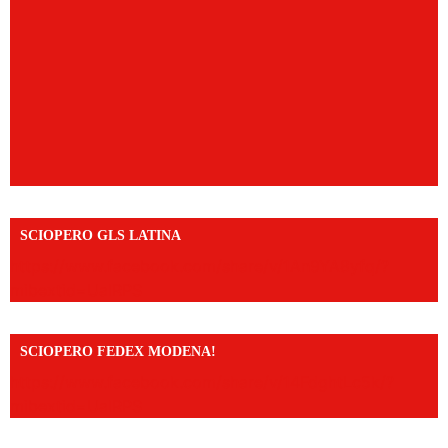
SCIOPERO GLS LATINA
https://www.facebook.com/share/v/1An9YA8yfq/?
mibextid=UalRPS
SCIOPERO FEDEX MODENA!
https://www.facebook.com/share/v/14FdghtLc5k/?
mibextid=UalRPS