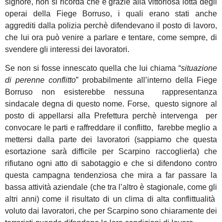
signore, non si ricorda che è grazie alla vittoriosa lotta degli
operai della Fiege Borruso, i quali erano stati anche
aggrediti dalla polizia perchè difendevano il posto di lavoro,
che lui ora può venire a parlare e tentare, come sempre, di
svendere gli interessi dei lavoratori.
Se non si fosse innescato quella che lui chiama “
situazione
di perenne conflitto
” probabilmente all’interno della Fiege
Borruso non esisterebbe nessuna rappresentanza
sindacale degna di questo nome. Forse, questo signore al
posto di appellarsi alla Prefettura perchè intervenga per
convocare le parti e raffreddare il conflitto, farebbe meglio a
mettersi dalla parte dei lavoratori (sappiamo che questa
esortazione sarà difficile per Scarpino raccoglierla) che
rifiutano ogni atto di sabotaggio e che si difendono contro
questa campagna tendenziosa che mira a far passare la
bassa attività aziendale (che tra l’altro è stagionale, come gli
altri anni) come il risultato di un clima di alta conflittualità
voluto dai lavoratori, che per Scarpino sono chiaramente dei