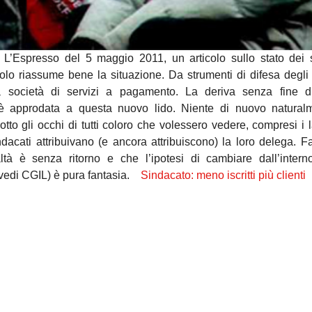
 L’Espresso del 5 maggio 2011, un articolo sullo stato dei 
titolo riassume bene la situazione. Da strumenti di difesa degli 
 a società di servizi a pagamento. La deriva senza fine d
 è approdata a questa nuovo lido. Niente di nuovo naturalm
otto gli occhi di tutti coloro che volessero vedere, compresi i l
dacati attribuivano (e ancora attribuiscono) la loro delega. Fa
tà è senza ritorno e che l’ipotesi di cambiare dall’intern
(vedi CGIL) è pura fantasia.
Sindacato: meno iscritti più clienti