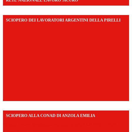
RETE NAZIONALE LAVORO SICURO
SCIOPERO DEI LAVORATORI ARGENTINI DELLA PIRELLI
SCIOPERO ALLA CONAD DI ANZOLA EMILIA
https://www.facebook.com/share/v/1AD7YkEpuD/?
mibextid=UalRPS