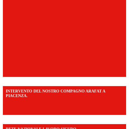
INTERVENTO DEL NOSTRO COMPAGNO ARAFAT A
PIACENZA.
https://www.facebook.com/share/v/16F2CWAw7M/?
mibextid=WC7FNe