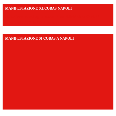
MANIFESTAZIONE S.I.COBAS NAPOLI
https://www.instagram.com/reel/DMAkE-siQw6/?
igsh=NmQ2Y3R5M3ZqcmJo
MANIFESTAZIONE SI COBAS A NAPOLI