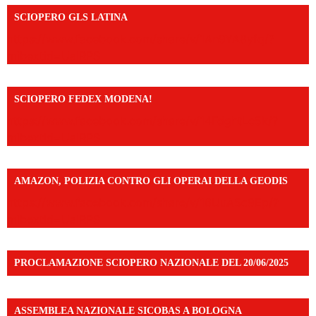
SCIOPERO GLS LATINA
https://www.facebook.com/share/v/1An9YA8yfq/?
mibextid=UalRPS
SCIOPERO FEDEX MODENA!
https://www.facebook.com/share/v/14FdghtLc5k/?
mibextid=UalRPS
AMAZON, POLIZIA CONTRO GLI OPERAI DELLA GEODIS
https://www.facebook.com/share/v/16UuA5c9Ep/?
mibextid=UalRPS
PROCLAMAZIONE SCIOPERO NAZIONALE DEL 20/06/2025
ASSEMBLEA NAZIONALE SICOBAS A BOLOGNA