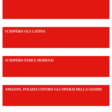
SCIOPERO GLS LATINA
https://www.facebook.com/share/v/1An9YA8yfq/?
mibextid=UalRPS
SCIOPERO FEDEX MODENA!
https://www.facebook.com/share/v/14FdghtLc5k/?
mibextid=UalRPS
AMAZON, POLIZIA CONTRO GLI OPERAI DELLA GEODIS
https://www.facebook.com/share/v/16UuA5c9Ep/?
mibextid=UalRPS