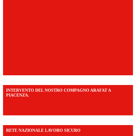
INTERVENTO DEL NOSTRO COMPAGNO ARAFAT A
PIACENZA.
https://www.facebook.com/share/v/16F2CWAw7M/?
mibextid=WC7FNe
RETE NAZIONALE LAVORO SICURO