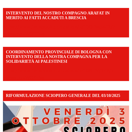
INTERVENTO DEL NOSTRO COMPAGNO ARAFAT IN
MERITO AI FATTI ACCADUTI A BRESCIA
https://www.facebook.com/share/v/1DDi3eq4FZ/?
mibextid=WC7FNe
COORDINAMENTO PROVINCIALE DI BOLOGNA CON
INTERVENTO DELLA NOSTRA COMPAGNA PER LA
SOLIDARIETÀ AI PALESTINESI
https://www.facebook.com/share/v/198LfVj3Y6/?
mibextid=WC7FNe
RIFORMULAZIONE SCIOPERO GENERALE DEL 03/10/2025