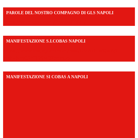
PAROLE DEL NOSTRO COMPAGNO DI GLS NAPOLI
https://vm.tiktok.com/ZNd9eE3RH/
MANIFESTAZIONE S.I.COBAS NAPOLI
https://www.instagram.com/reel/DMAkE-siQw6/?
igsh=NmQ2Y3R5M3ZqcmJo
MANIFESTAZIONE SI COBAS A NAPOLI