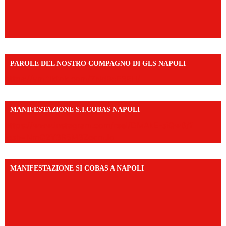
PAROLE DEL NOSTRO COMPAGNO DI GLS NAPOLI
https://vm.tiktok.com/ZNd9eE3RH/
MANIFESTAZIONE S.I.COBAS NAPOLI
https://www.instagram.com/reel/DMAkE-siQw6/?
igsh=NmQ2Y3R5M3ZqcmJo
MANIFESTAZIONE SI COBAS A NAPOLI