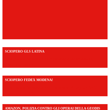
SCIOPERO GLS LATINA
https://www.facebook.com/share/v/1An9YA8yfq/?
mibextid=UalRPS
SCIOPERO FEDEX MODENA!
https://www.facebook.com/share/v/14FdghtLc5k/?
mibextid=UalRPS
AMAZON, POLIZIA CONTRO GLI OPERAI DELLA GEODIS