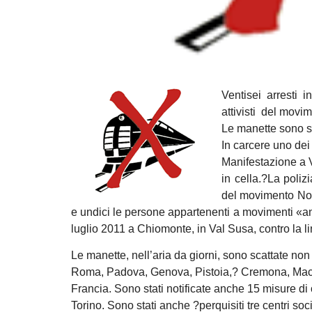
Ventisei arresti 
attivisti del mov
Le manette sono sca
In carcere uno dei 
Manifestazione a V
in cella.?La poliz
del movimento No T
e undici le persone appartenenti a movimenti «ant
luglio 2011 a Chiomonte, in Val Susa, contro la l
Le manette, nell’aria da giorni, sono scattate no
Roma, Padova, Genova, Pistoia,? Cremona, Macer
Francia. Sono stati notificate anche 15 misure di
Torino. Sono stati anche ?perquisiti tre centri soc