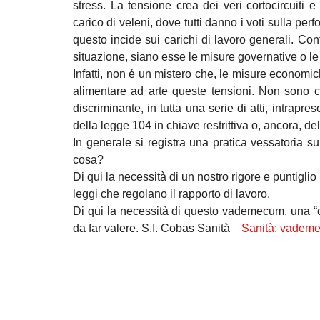
stress. La tensione crea dei veri cortocircuiti 
carico di veleni, dove tutti danno i voti sulla perf
questo incide sui carichi di lavoro generali. Conf
situazione, siano esse le misure governative o le
Infatti, non é un mistero che, le misure economich
alimentare ad arte queste tensioni. Non sono 
discriminante, in tutta una serie di atti, intrapre
della legge 104 in chiave restrittiva o, ancora, dell
In generale si registra una pratica vessatoria su 
cosa?
Di qui la necessità di un nostro rigore e puntigli
leggi che regolano il rapporto di lavoro.
Di qui la necessità di questo vademecum, una “cass
da far valere. S.I. Cobas Sanità
Sanità: vademec