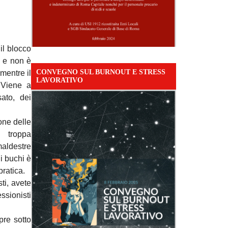
il blocco
, e non è
CONVEGNO SUL BURNOUT E STRESS
mentre il
LAVORATIVO
 Viene a
ato, dei
one delle
n troppa
maldestre
i buchi è
pratica.
sti, avete
ssionisti
pre sotto