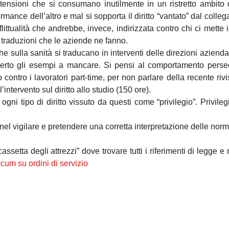
e tensioni che si consumano inutilmente in un ristretto ambito 
ormance dell’altro e mal si sopporta il diritto “vantato” dal colle
littualità che andrebbe, invece, indirizzata contro chi ci mette 
 traduzioni che le aziende ne fanno.
e sulla sanità si traducano in interventi delle direzioni aziendal
certo gli esempi a mancare. Si pensi al comportamento perse
so contro i lavoratori part-time, per non parlare della recente riv
’intervento sul diritto allo studio (150 ore).
ogni tipo di diritto vissuto da questi come “privilegio”. Privileg
o nel vigilare e pretendere una corretta interpretazione delle norm
etta degli attrezzi” dove trovare tutti i riferimenti di legge e 
um su ordini di servizio