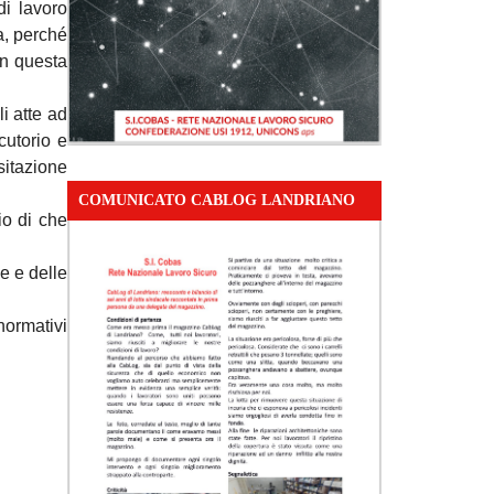
di lavoro
ga, perché
in questa
i atte ad
cutorio e
isitazione
COMUNICATO CABLOG LANDRIANO
io di che
e e delle
normativi