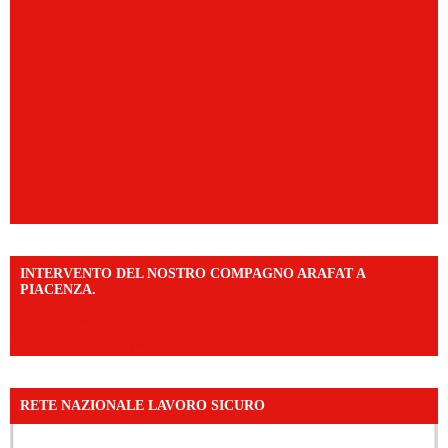
INTERVENTO DEL NOSTRO COMPAGNO ARAFAT A
PIACENZA.
https://www.facebook.com/share/v/16F2CWAw7M/?
mibextid=WC7FNe
RETE NAZIONALE LAVORO SICURO