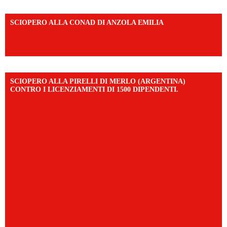
SCIOPERO ALLA CONAD DI ANZOLA EMILIA
https://www.facebook.com/share/v/1AD7YkEpuD/?
mibextid=UalRPS
SCIOPERO ALLA PIRELLI DI MERLO (ARGENTINA)
CONTRO I LICENZIAMENTI DI 1500 DIPENDENTI.