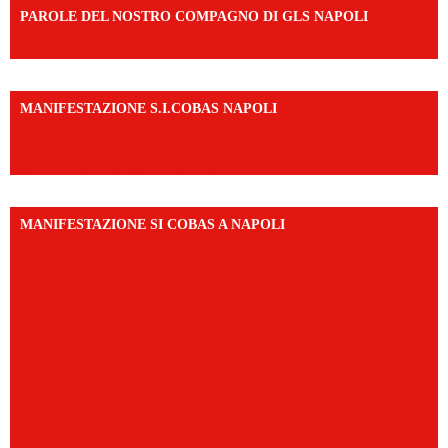
PAROLE DEL NOSTRO COMPAGNO DI GLS NAPOLI
https://vm.tiktok.com/ZNd9eE3RH/
MANIFESTAZIONE S.I.COBAS NAPOLI
https://www.instagram.com/reel/DMAkE-siQw6/?
igsh=NmQ2Y3R5M3ZqcmJo
MANIFESTAZIONE SI COBAS A NAPOLI