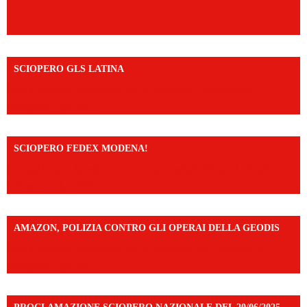
SCIOPERO GLS LATINA
https://www.facebook.com/share/v/1An9YA8yfq/?
mibextid=UalRPS
SCIOPERO FEDEX MODENA!
https://www.facebook.com/share/v/14FdghtLc5k/?
mibextid=UalRPS
AMAZON, POLIZIA CONTRO GLI OPERAI DELLA GEODIS
https://www.facebook.com/share/v/16UuA5c9Ep/?
mibextid=UalRPS