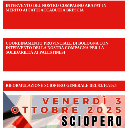
INTERVENTO DEL NOSTRO COMPAGNO ARAFAT IN
MERITO AI FATTI ACCADUTI A BRESCIA
https://www.facebook.com/share/v/1DDi3eq4FZ/?
mibextid=WC7FNe
COORDINAMENTO PROVINCIALE DI BOLOGNA CON
INTERVENTO DELLA NOSTRA COMPAGNA PER LA
SOLIDARIETÀ AI PALESTINESI
https://www.facebook.com/share/v/198LfVj3Y6/?
mibextid=WC7FNe
RIFORMULAZIONE SCIOPERO GENERALE DEL 03/10/2025