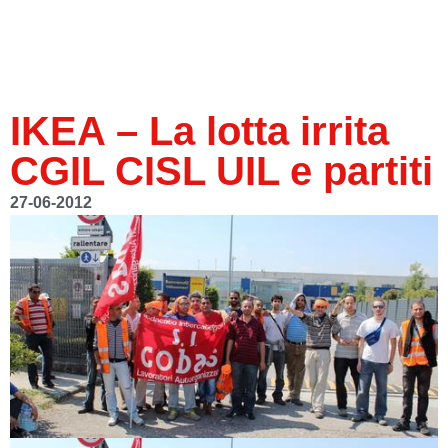
IKEA – La lotta irrita
CGIL CISL UIL e partiti
27-06-2012