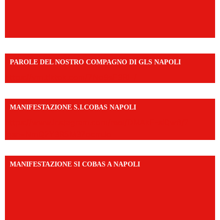
PAROLE DEL NOSTRO COMPAGNO DI GLS NAPOLI
https://vm.tiktok.com/ZNd9eE3RH/
MANIFESTAZIONE S.I.COBAS NAPOLI
https://www.instagram.com/reel/DMAkE-siQw6/?
igsh=NmQ2Y3R5M3ZqcmJo
MANIFESTAZIONE SI COBAS A NAPOLI