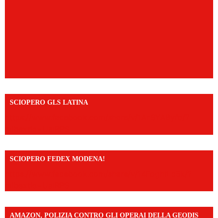
SCIOPERO GLS LATINA
https://www.facebook.com/share/v/1An9YA8yfq/?
mibextid=UalRPS
SCIOPERO FEDEX MODENA!
https://www.facebook.com/share/v/14FdghtLc5k/?
mibextid=UalRPS
AMAZON, POLIZIA CONTRO GLI OPERAI DELLA GEODIS