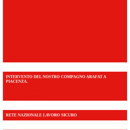
INTERVENTO DEL NOSTRO COMPAGNO ARAFAT A
PIACENZA.
https://www.facebook.com/share/v/16F2CWAw7M/?
mibextid=WC7FNe
RETE NAZIONALE LAVORO SICURO