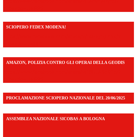
https://www.facebook.com/share/v/1An9YA8yfq/?
mibextid=UalRPS
SCIOPERO FEDEX MODENA!
https://www.facebook.com/share/v/14FdghtLc5k/?
mibextid=UalRPS
AMAZON, POLIZIA CONTRO GLI OPERAI DELLA GEODIS
https://www.facebook.com/share/v/16UuA5c9Ep/?
mibextid=UalRPS
PROCLAMAZIONE SCIOPERO NAZIONALE DEL 20/06/2025
ASSEMBLEA NAZIONALE SICOBAS A BOLOGNA