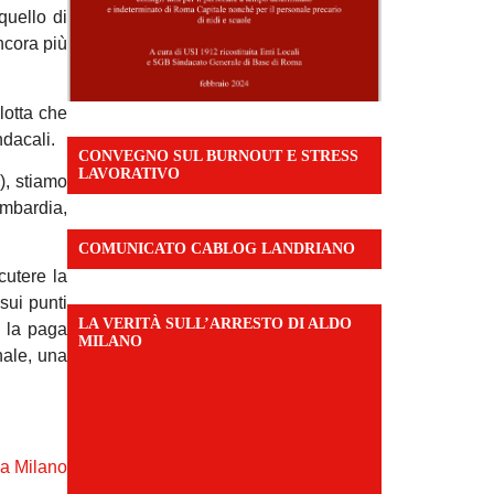
quello di
ancora più
lotta che
ndacali.
CONVEGNO SUL BURNOUT E STRESS
LAVORATIVO
), stiamo
ombardia,
COMUNICATO CABLOG LANDRIANO
cutere la
sui punti
LA VERITÀ SULL’ARRESTO DI ALDO
, la paga
MILANO
nale, una
a Milano