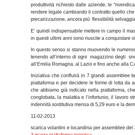
produttività richiesto dalle aziende, le “rivend
rendere legale cambiando il contratto quello che tu
precarizzazione, ancora più flessibilità selvaggia
E’ quindi indispensabile mettere in campo il massi
in questi ultimi anni sono riuscite a conquistare obie
In questo senso si stanno muovendo le numeros
tenendo all’interno di ogni magazzino degli snodi
all’Emilia Romagna, al Lazio e fino anche alla 
Iniziativa che confluirà in 7 grandi assemblee te
piattaforma e per decidere le forme di lotta da ad
che abbiamo già indicato nella piattaforma, che 
conglobata, la malattia e l’infortunio, il lavoro 
indennità sostitutiva mensa di 5,29 euro e la de
11-02-2013
scarica volantini e locandina per assemblee del
3 marzo piattaforma logistica