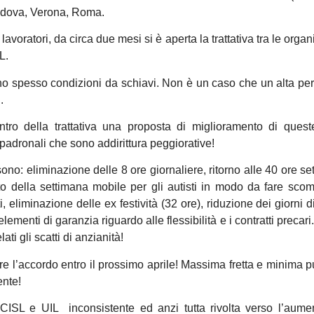
adova, Verona, Roma.
lavoratori, da circa due mesi si è aperta la trattativa tra le orga
L.
ono spesso condizioni da schiavi. Non è un caso che un alta pe
.
tro della trattativa una proposta di miglioramento di queste 
 padronali che sono addirittura peggiorative!
sono: eliminazione delle 8 ore giornaliere, ritorno alle 40 ore se
o della settimana mobile per gli autisti in modo da fare scom
, eliminazione delle ex festività (32 ore), riduzione dei giorni di
lementi di garanzia riguardo alle flessibilità e i contratti precari
ti gli scatti di anzianità!
e l’accordo entro il prossimo aprile! Massima fretta e minima pu
ente!
CISL e UIL inconsistente ed anzi tutta rivolta verso l’aume