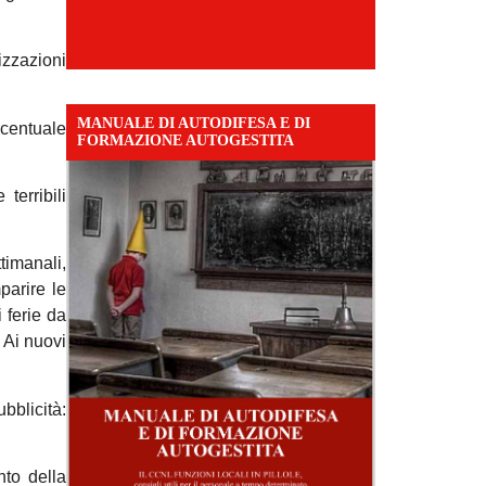
nizzazioni
MANUALE DI AUTODIFESA E DI
rcentuale
FORMAZIONE AUTOGESTITA
terribili
ttimanali,
parire le
 ferie da
. Ai nuovi
bblicità:
nto della