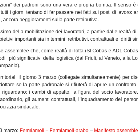
icazioni” dei padroni sono una vera e propria bomba. Il senso è 
tti i giorni tentano di far passare nei fatti sui posti di lavoro: 
, ancora peggioramenti sulla parte retributiva.
mo della mobilitazione dei lavoratori, a partire dalle realtà di 
ttivi importanti sia in termini retributivi, contrattuali e diritti si
e assemblee che, come realtà di lotta (SI Cobas e ADL Cobas
 più significativi della logistica (dal Friuli, al Veneto, alla L
Campania).
rritoriali il giorno 3 marzo (collegate simultaneamente) per dis
ottare se la parte padronale si rifiuterà di aprire un confronto 
riguardano: i cambi di appalto, la figura del socio lavoratore
straordinario, gli aumenti contrattuali, l’inquadramento del perso
mocrazia sindacale.
 3 marzo:
Fermiamoli –
Fermiamoli-arabo
–
Manifesto assemble