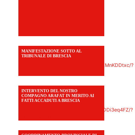
MANIFESTAZIONE SOTTO AL
TRIBUNALE DI BRESCIA
https://www.facebook.com/share/r/1EMnKDDtxc/?
mibextid=UalRPS
INTERVENTO DEL NOSTRO
COMPAGNO ARAFAT IN MERITO AI
FATTI ACCADUTI A BRESCIA
https://www.facebook.com/share/v/1DDi3eq4FZ/?
mibextid=WC7FNe