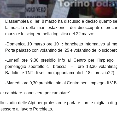
L’assemblea di ieri 8 marzo ha discusso e deciso quanto 
la riuscita della manifestazione dei disoccupati e preca
marzo e lo sciopero nella logistica del 22 marzo:
-Domenica 10 marzo ore 10 : banchetto informativo al me
Porta palazzo con volantino del 25 e volantino dello scioper
-Lunedì ore 9,30 presidio info al Centro per l’impieg
pomeriggio sportello c brescia – ore 18,30 volantinag
Bartolini e TNT di settimo (appuntamento h 18 c brescia22)
-Martedì ore 9,30 presidio info al Centro per l’impiego di V 
 per cambiare, conoscere per cambiare”
llo stadio delle Alpi per protestare e parlare con le migliaia di g
ssessore al lavoro Porchietto.