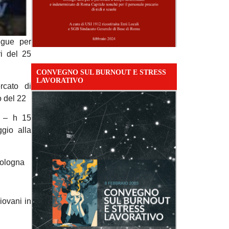
segue per
ri del 25
CONVEGNO SUL BURNOUT E STRESS
LAVORATIVO
rcato di
o del 22
o – h 15
gio alla
Bologna
iovani in