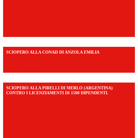
SCIOPERO ALLA CONAD DI ANZOLA EMILIA
https://www.facebook.com/share/v/1AD7YkEpuD/?
mibextid=UalRPS
SCIOPERO ALLA PIRELLI DI MERLO (ARGENTINA)
CONTRO I LICENZIAMENTI DI 1500 DIPENDENTI.