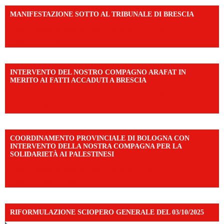
MANIFESTAZIONE SOTTO AL TRIBUNALE DI BRESCIA
https://www.facebook.com/share/r/1EMnKDDtxc/?
mibextid=UalRPS
INTERVENTO DEL NOSTRO COMPAGNO ARAFAT IN
MERITO AI FATTI ACCADUTI A BRESCIA
https://www.facebook.com/share/v/1DDi3eq4FZ/?
mibextid=WC7FNe
COORDINAMENTO PROVINCIALE DI BOLOGNA CON
INTERVENTO DELLA NOSTRA COMPAGNA PER LA
SOLIDARIETÀ AI PALESTINESI
https://www.facebook.com/share/v/198LfVj3Y6/?
mibextid=WC7FNe
RIFORMULAZIONE SCIOPERO GENERALE DEL 03/10/2025