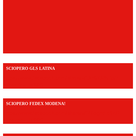
SCIOPERO GLS LATINA
https://www.facebook.com/share/v/1An9YA8yfq/?
mibextid=UalRPS
SCIOPERO FEDEX MODENA!
https://www.facebook.com/share/v/14FdghtLc5k/?
mibextid=UalRPS