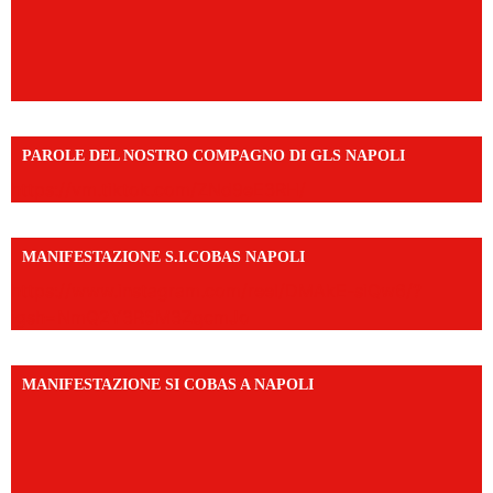
PAROLE DEL NOSTRO COMPAGNO DI GLS NAPOLI
https://vm.tiktok.com/ZNd9eE3RH/
MANIFESTAZIONE S.I.COBAS NAPOLI
https://www.instagram.com/reel/DMAkE-siQw6/?
igsh=NmQ2Y3R5M3ZqcmJo
MANIFESTAZIONE SI COBAS A NAPOLI