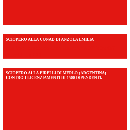
SCIOPERO ALLA CONAD DI ANZOLA EMILIA
https://www.facebook.com/share/v/1AD7YkEpuD/?
mibextid=UalRPS
SCIOPERO ALLA PIRELLI DI MERLO (ARGENTINA)
CONTRO I LICENZIAMENTI DI 1500 DIPENDENTI.