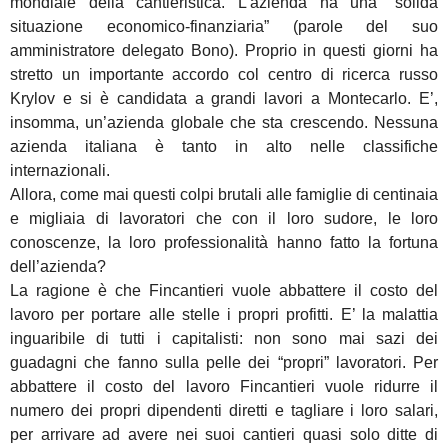
mondiale della cantieristica. L’azienda ha una “solida
situazione economico-finanziaria” (parole del suo
amministratore delegato Bono). Proprio in questi giorni ha
stretto un importante accordo col centro di ricerca russo
Krylov e si è candidata a grandi lavori a Montecarlo. E’,
insomma, un’azienda globale che sta crescendo. Nessuna
azienda italiana è tanto in alto nelle classifiche
internazionali.
Allora, come mai questi colpi brutali alle famiglie di centinaia
e migliaia di lavoratori che con il loro sudore, le loro
conoscenze, la loro professionalità hanno fatto la fortuna
dell’azienda?
La ragione è che Fincantieri vuole abbattere il costo del
lavoro per portare alle stelle i propri profitti. E’ la malattia
inguaribile di tutti i capitalisti: non sono mai sazi dei
guadagni che fanno sulla pelle dei “propri” lavoratori. Per
abbattere il costo del lavoro Fincantieri vuole ridurre il
numero dei propri dipendenti diretti e tagliare i loro salari,
per arrivare ad avere nei suoi cantieri quasi solo ditte di