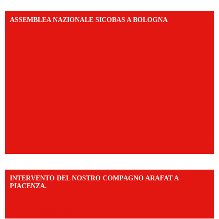
ASSEMBLEA NAZIONALE SICOBAS A BOLOGNA
INTERVENTO DEL NOSTRO COMPAGNO ARAFAT A
PIACENZA.
https://www.facebook.com/share/v/16F2CWAw7M/?
mibextid=WC7FNe