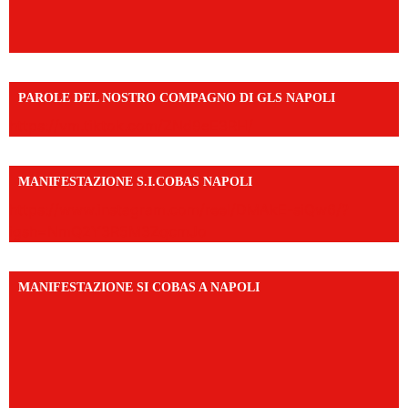
PAROLE DEL NOSTRO COMPAGNO DI GLS NAPOLI
https://vm.tiktok.com/ZNd9eE3RH/
MANIFESTAZIONE S.I.COBAS NAPOLI
https://www.instagram.com/reel/DMAkE-siQw6/?
igsh=NmQ2Y3R5M3ZqcmJo
MANIFESTAZIONE SI COBAS A NAPOLI