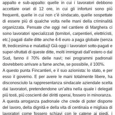
appalto e sub-appalto: quelle in cui i lavoratori debbono
accettare orari di 12 ore, in cui gli infortuni sono più
frequenti, quelle in cui non c’è sindacato, quelle sospettate
di essere più di qualche volta nelle mani della criminalità
organizzata. Pensate che oggi nel cantiere di Marghera ci
sono lavoratori specializzati (tornitori, carpentieri, elettricisti,
etc.) pagati dalle ditte anche 4-6 euro a paga globale (senza
tfr, tredicesima e malattia)! Già oggi i lavoratori sotto-pagati e
super-sfruttati di queste ditte, molti immigrati dall’estero o dal
Sud, fanno il 70% delle navi; nei programmi padronali
dovrebbero arrivare a farne anche, se possibile, il 100%.
A questo punta Fincantieri, e il suo azionista: lo stato, e per
esso il governo. E per avere le mani totalmente libere, ha
disconosciuto la rappresentanza sindacale aziendale scelta
dai lavoratori, pretendendone un’altra nella quale i delegati
più tosti, più coscienti dei diritti operai, fossero in minoranza.
A questa arroganza padronale che crede di poter disporre
del lavoro, della dignità e della vita di centinaia e migliaia di
lavoratori come fossero schiavi con le catene ai piedi, i