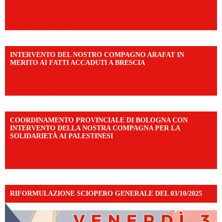
https://www.facebook.com/share/r/1EMnKDDtxc/?
mibextid=UalRPS
INTERVENTO DEL NOSTRO COMPAGNO ARAFAT IN
MERITO AI FATTI ACCADUTI A BRESCIA
https://www.facebook.com/share/v/1DDi3eq4FZ/?
mibextid=WC7FNe
COORDINAMENTO PROVINCIALE DI BOLOGNA CON
INTERVENTO DELLA NOSTRA COMPAGNA PER LA
SOLIDARIETÀ AI PALESTINESI
https://www.facebook.com/share/v/198LfVj3Y6/?
mibextid=WC7FNe
RIFORMULAZIONE SCIOPERO GENERALE DEL 03/10/2025