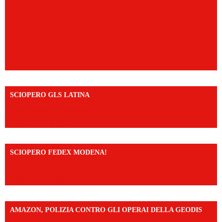
SCIOPERO GLS LATINA
https://www.facebook.com/share/v/1An9YA8yfq/?
mibextid=UalRPS
SCIOPERO FEDEX MODENA!
https://www.facebook.com/share/v/14FdghtLc5k/?
mibextid=UalRPS
AMAZON, POLIZIA CONTRO GLI OPERAI DELLA GEODIS