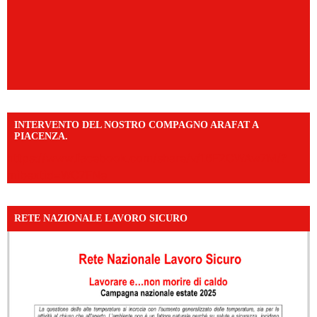
INTERVENTO DEL NOSTRO COMPAGNO ARAFAT A
PIACENZA.
https://www.facebook.com/share/v/16F2CWAw7M/?
mibextid=WC7FNe
RETE NAZIONALE LAVORO SICURO