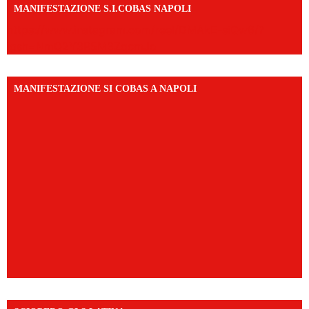
MANIFESTAZIONE S.I.COBAS NAPOLI
https://www.instagram.com/reel/DMAkE-siQw6/?
igsh=NmQ2Y3R5M3ZqcmJo
MANIFESTAZIONE SI COBAS A NAPOLI