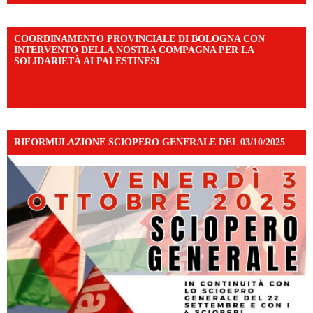
COORDINAMENTO PROVINCIALE DI BOLOGNA CON
INTERVENTO DELLA NOSTRA COMPAGNA PER LA
SOLIDARIETÀ AI PALESTINESI
https://www.facebook.com/share/v/198LfVj3Y6/?
mibextid=WC7FNe
RIFORMULAZIONE SCIOPERO GENERALE DEL 03/10/2025