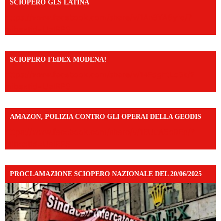
SCIOPERO GLS LATINA
https://www.facebook.com/share/v/1An9YA8yfq/?
mibextid=UalRPS
SCIOPERO FEDEX MODENA!
https://www.facebook.com/share/v/14FdghtLc5k/?
mibextid=UalRPS
AMAZON, POLIZIA CONTRO GLI OPERAI DELLA GEODIS
https://www.facebook.com/share/v/16UuA5c9Ep/?
mibextid=UalRPS
PROCLAMAZIONE SCIOPERO NAZIONALE DEL 20/06/2025