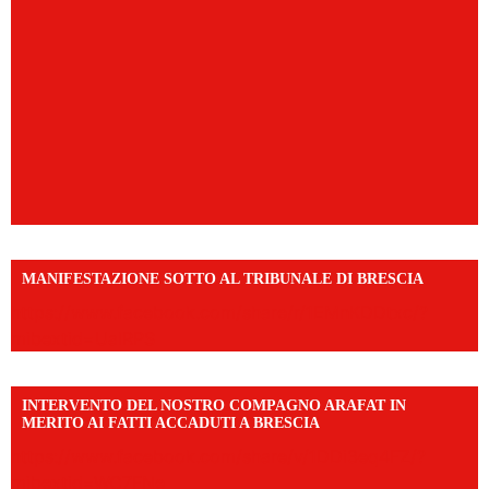
MANIFESTAZIONE SOTTO AL TRIBUNALE DI BRESCIA
https://www.facebook.com/share/r/1EMnKDDtxc/?
mibextid=UalRPS
INTERVENTO DEL NOSTRO COMPAGNO ARAFAT IN
MERITO AI FATTI ACCADUTI A BRESCIA
https://www.facebook.com/share/v/1DDi3eq4FZ/?
mibextid=WC7FNe