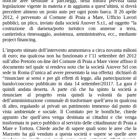
nonché aree destinate a parcheggi, nella misura prevista dalla
legislazione vigente in materia e in aggiunta a quest’ultimi, si dovrà
precedere almeno un posto auto per ogni posto barca. Il 26 aprile
2012, è pervenuto al Comune di Praia a Mare, Ufficio Lavori
pubblici, un plico, inviato dalla società Anover S.r.l., ad oggetto “la
costruzione di darsena/porto turistico con annesse a terra,
cantieristica rimessaggio, assistenza, amministrativa, ecc., mediante
project financing.
L’importo stimato dell’intervento ammontava a circa novanta milioni
di euro; ma qualcosa non ha funzionato e l’11 settembre del 2012
sull’albo Pretorio on-line del Comune di Praia a Mare viene affisso il
documento nel quale si rendeva noto che la società Anover Srl con
sede in Roma (l’unica ad avere presentato la sua offerta) dichiarò di
“rinunciare ai sensi e per gli effetti di legge, alla partecipazione al
bando/concorso pubblicato in data 14 settembre/2011?. La gara è
quindi andata deserta. A parte ciò che ha spinto la società a
rinunciare al progetto resta quindi la volontà da parte
dell’amministrazione comunale di trasformare quell’area in qualcosa
di altro, regalando ai privati un patrimonio immenso dal punto di
vista ambientale e sociale. Il Comitato per le bonifiche, chiede
appunto che quell’area venga destinata ai cittadini e che venga
trasformata in parco pubblico al servizio delle cittadinanze di Praia a
Mare e Tortora. Chiede anche di sapere quali sono le aree che la
Marzotto ha già venduto a questa società e sapere se quelle aree