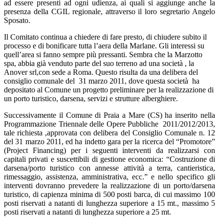
ad essere presenti ad ogni udienza, ai quali si aggiunge anche la
presenza della CGIL regionale, attraverso il loro segretario Angelo
Sposato.
Il Comitato continua a chiedere di fare presto, di chiudere subito il
processo e di bonificare tutta l’aera della Marlane. Gli interessi su
quell’area si fanno sempre più pressanti. Sembra che la Marzotto
spa, abbia già venduto parte del suo terreno ad una società , la
Anover srl,con sede a Roma. Questo risulta da una delibera del
consiglio comunale del 31 marzo 2011, dove questa società ha
depositato al Comune un progetto preliminare per la realizzazione di
un porto turistico, darsena, servizi e strutture alberghiere.
Successivamente il Comune di Praia a Mare (CS) ha inserito nella
Programmazione Triennale delle Opere Pubbliche 2011/2012/2013,
tale richiesta ,approvata con delibera del Consiglio Comunale n. 12
del 31 marzo 2011, ed ha indetto gara per la ricerca del “Promotore”
(Project Financing) per i seguenti interventi da realizzarsi con
capitali privati e suscettibili di gestione economica: “Costruzione di
darsena/porto turistico con annesse attività a terra, cantieristica,
rimessaggio, assistenza, amministrativa, ecc.” e nello specifico gli
interventi dovranno prevedere la realizzazione di un porto/darsena
turistico, di capienza minima di 500 posti barca, di cui massimo 100
posti riservati a natanti di lunghezza superiore a 15 mt., massimo 5
posti riservati a natanti di lunghezza superiore a 25 mt.