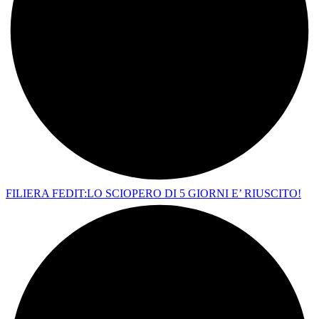
FILIERA FEDIT:LO SCIOPERO DI 5 GIORNI E’ RIUSCITO!