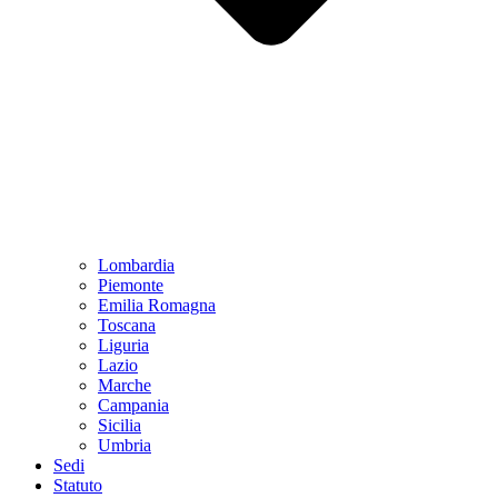
Lombardia
Piemonte
Emilia Romagna
Toscana
Liguria
Lazio
Marche
Campania
Sicilia
Umbria
Sedi
Statuto