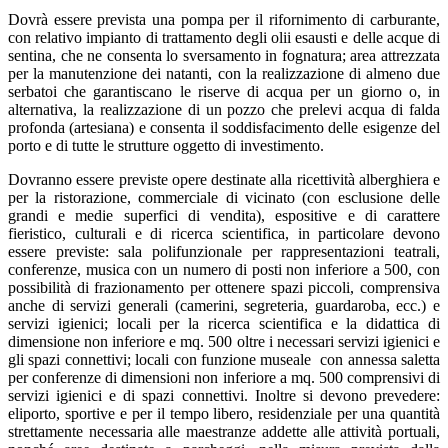
Dovrà essere prevista una pompa per il rifornimento di carburante,
con relativo impianto di trattamento degli olii esausti e delle acque di
sentina, che ne consenta lo sversamento in fognatura; area attrezzata
per la manutenzione dei natanti, con la realizzazione di almeno due
serbatoi che garantiscano le riserve di acqua per un giorno o, in
alternativa, la realizzazione di un pozzo che prelevi acqua di falda
profonda (artesiana) e consenta il soddisfacimento delle esigenze del
porto e di tutte le strutture oggetto di investimento.
Dovranno essere previste opere destinate alla ricettività alberghiera e
per la ristorazione, commerciale di vicinato (con esclusione delle
grandi e medie superfici di vendita), espositive e di carattere
fieristico, culturali e di ricerca scientifica, in particolare devono
essere previste: sala polifunzionale per rappresentazioni teatrali,
conferenze, musica con un numero di posti non inferiore a 500, con
possibilità di frazionamento per ottenere spazi piccoli, comprensiva
anche di servizi generali (camerini, segreteria, guardaroba, ecc.) e
servizi igienici; locali per la ricerca scientifica e la didattica di
dimensione non inferiore e mq. 500 oltre i necessari servizi igienici e
gli spazi connettivi; locali con funzione museale con annessa saletta
per conferenze di dimensioni non inferiore a mq. 500 comprensivi di
servizi igienici e di spazi connettivi. Inoltre si devono prevedere:
eliporto, sportive e per il tempo libero, residenziale per una quantità
strettamente necessaria alle maestranze addette alle attività portuali,