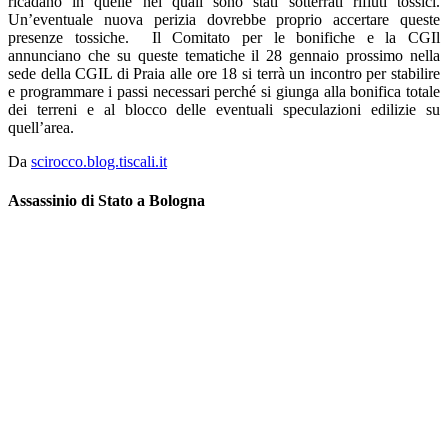
ricadano in quelle nei quali sono stati sotterrati rifiuti tossici.
Un’eventuale nuova perizia dovrebbe proprio accertare queste
presenze tossiche. Il Comitato per le bonifiche e la CGIl
annunciano che su queste tematiche il 28 gennaio prossimo nella
sede della CGIL di Praia alle ore 18 si terrà un incontro per stabilire
e programmare i passi necessari perché si giunga alla bonifica totale
dei terreni e al blocco delle eventuali speculazioni edilizie su
quell’area.
Da
scirocco.blog.tiscali.it
Assassinio di Stato a Bologna