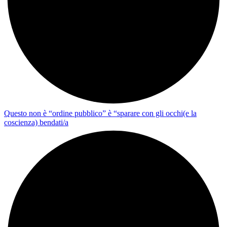
Questo non è “ordine pubblico” è “sparare con gli occhi(e la
coscienza) bendati/a