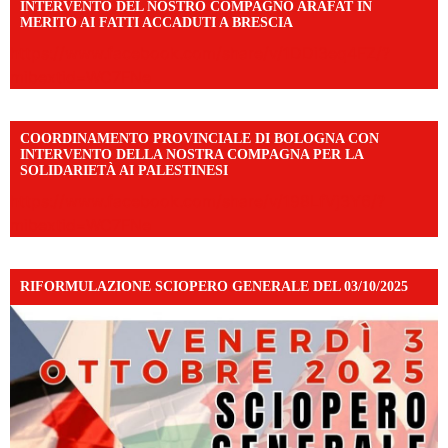
INTERVENTO DEL NOSTRO COMPAGNO ARAFAT IN
MERITO AI FATTI ACCADUTI A BRESCIA
https://www.facebook.com/share/v/1DDi3eq4FZ/?
mibextid=WC7FNe
COORDINAMENTO PROVINCIALE DI BOLOGNA CON
INTERVENTO DELLA NOSTRA COMPAGNA PER LA
SOLIDARIETÀ AI PALESTINESI
https://www.facebook.com/share/v/198LfVj3Y6/?
mibextid=WC7FNe
RIFORMULAZIONE SCIOPERO GENERALE DEL 03/10/2025