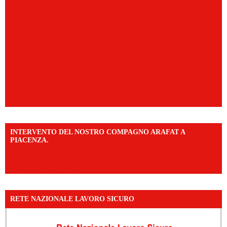
INTERVENTO DEL NOSTRO COMPAGNO ARAFAT A
PIACENZA.
https://www.facebook.com/share/v/16F2CWAw7M/?
mibextid=WC7FNe
RETE NAZIONALE LAVORO SICURO