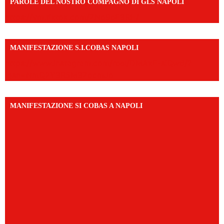
PAROLE DEL NOSTRO COMPAGNO DI GLS NAPOLI
https://vm.tiktok.com/ZNd9eE3RH/
MANIFESTAZIONE S.I.COBAS NAPOLI
https://www.instagram.com/reel/DMAkE-siQw6/?
igsh=NmQ2Y3R5M3ZqcmJo
MANIFESTAZIONE SI COBAS A NAPOLI