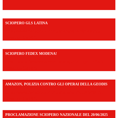
SCIOPERO GLS LATINA
https://www.facebook.com/share/v/1An9YA8yfq/?
mibextid=UalRPS
SCIOPERO FEDEX MODENA!
https://www.facebook.com/share/v/14FdghtLc5k/?
mibextid=UalRPS
AMAZON, POLIZIA CONTRO GLI OPERAI DELLA GEODIS
https://www.facebook.com/share/v/16UuA5c9Ep/?
mibextid=UalRPS
PROCLAMAZIONE SCIOPERO NAZIONALE DEL 20/06/2025