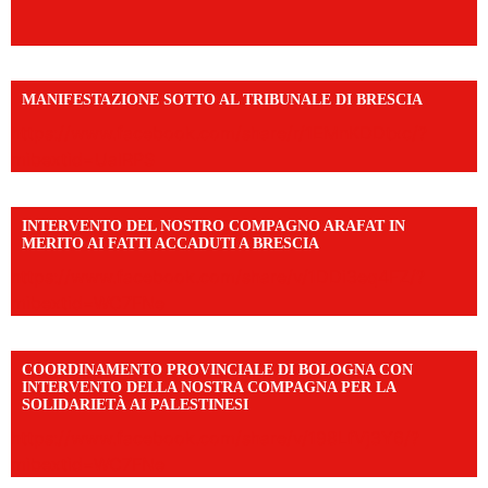
MANIFESTAZIONE SOTTO AL TRIBUNALE DI BRESCIA
https://www.facebook.com/share/r/1EMnKDDtxc/?
mibextid=UalRPS
INTERVENTO DEL NOSTRO COMPAGNO ARAFAT IN
MERITO AI FATTI ACCADUTI A BRESCIA
https://www.facebook.com/share/v/1DDi3eq4FZ/?
mibextid=WC7FNe
COORDINAMENTO PROVINCIALE DI BOLOGNA CON
INTERVENTO DELLA NOSTRA COMPAGNA PER LA
SOLIDARIETÀ AI PALESTINESI
https://www.facebook.com/share/v/198LfVj3Y6/?
mibextid=WC7FNe