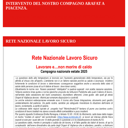
INTERVENTO DEL NOSTRO COMPAGNO ARAFAT A
PIACENZA.
https://www.facebook.com/share/v/16F2CWAw7M/?
mibextid=WC7FNe
RETE NAZIONALE LAVORO SICURO