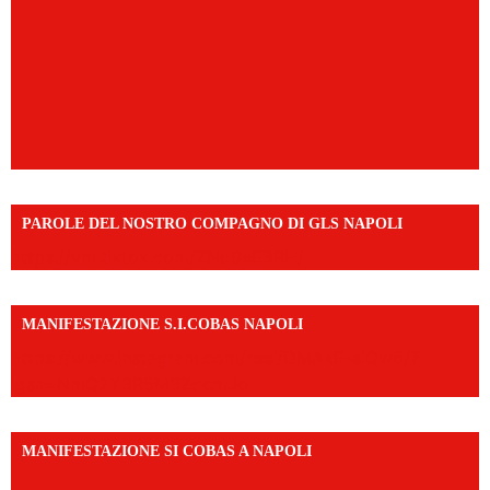
PAROLE DEL NOSTRO COMPAGNO DI GLS NAPOLI
https://vm.tiktok.com/ZNd9eE3RH/
MANIFESTAZIONE S.I.COBAS NAPOLI
https://www.instagram.com/reel/DMAkE-siQw6/?
igsh=NmQ2Y3R5M3ZqcmJo
MANIFESTAZIONE SI COBAS A NAPOLI