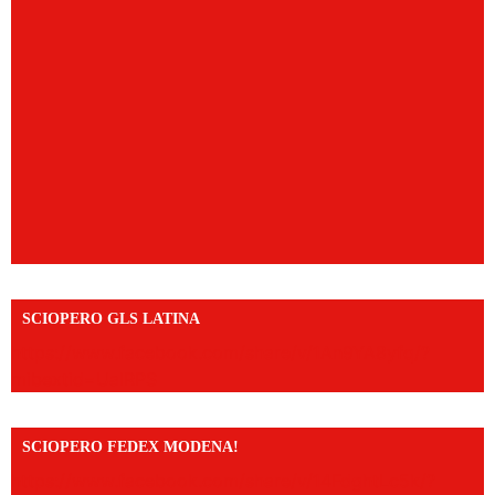
SCIOPERO GLS LATINA
https://www.facebook.com/share/v/1An9YA8yfq/?
mibextid=UalRPS
SCIOPERO FEDEX MODENA!
https://www.facebook.com/share/v/14FdghtLc5k/?