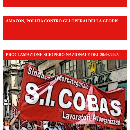
mibextid=UalRPS
AMAZON, POLIZIA CONTRO GLI OPERAI DELLA GEODIS
https://www.facebook.com/share/v/16UuA5c9Ep/?
mibextid=UalRPS
PROCLAMAZIONE SCIOPERO NAZIONALE DEL 20/06/2025