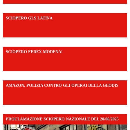
SCIOPERO GLS LATINA
https://www.facebook.com/share/v/1An9YA8yfq/?
mibextid=UalRPS
SCIOPERO FEDEX MODENA!
https://www.facebook.com/share/v/14FdghtLc5k/?
mibextid=UalRPS
AMAZON, POLIZIA CONTRO GLI OPERAI DELLA GEODIS
https://www.facebook.com/share/v/16UuA5c9Ep/?
mibextid=UalRPS
PROCLAMAZIONE SCIOPERO NAZIONALE DEL 20/06/2025