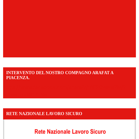
INTERVENTO DEL NOSTRO COMPAGNO ARAFAT A
PIACENZA.
https://www.facebook.com/share/v/16F2CWAw7M/?
mibextid=WC7FNe
RETE NAZIONALE LAVORO SICURO