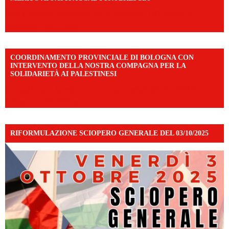
https://www.facebook.com/share/v/1DDi3eq4FZ/?
mibextid=WC7FNe
COORDINAMENTO PROVINCIALE DI BOLOGNA CON
INTERVENTO DELLA NOSTRA COMPAGNA PER LA
SOLIDARIETÀ AI PALESTINESI
https://www.facebook.com/share/v/198LfVj3Y6/?
mibextid=WC7FNe
RIFORMULAZIONE SCIOPERO GENERALE DEL 03/10/2025