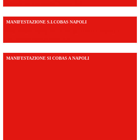
https://vm.tiktok.com/ZNd9eE3RH/
MANIFESTAZIONE S.I.COBAS NAPOLI
https://www.instagram.com/reel/DMAkE-siQw6/?
igsh=NmQ2Y3R5M3ZqcmJo
MANIFESTAZIONE SI COBAS A NAPOLI